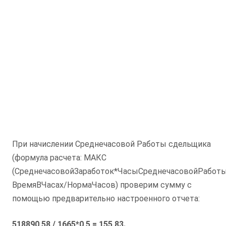
При начислении Среднечасовой Работы сдельщика
(формула расчета: МАКС
(СреднечасовойЗаработок*ЧасыСреднечасовойРабот
ВремяВЧасах/НормаЧасов) проверим сумму с
помощью предварительно настроенного отчета:
518890,58 / 1665*0,5 = 155,83.