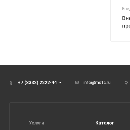
Вне
Вн
пр
+7 (8332) 2222-44
info@ms1c.ru
Услуги
Каталог