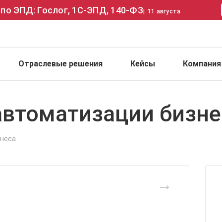
по ЭПД: Гослог, 1С-ЭПД, 140-ФЗ
|
11 августа
Отраслевые решения
Кейсы
Компания
автоматизации бизне
знеса