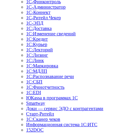
1С-Финконтроль
1С-Администратор
1С-Коннект
1С-Ритейл Чекер
1С-ЭПД
1С:Доставка
1С:Изменение сведений
1С:Кредит
1С:Курьер
1С:Лекторий
1С:Лизинг
1С:Линк
1С:Маркировка
1С:МДЛП
1С:Распознавание речи
1С:СБП
1С:Финотчетность
1С:EDI
ЮКаssа в программах 1С
Smartway
Доки — сервис ЭДО с контрагентами
Старт-Ритейл
1С:Сканер чеков
Информационная система 1С:ИТС
152DOC