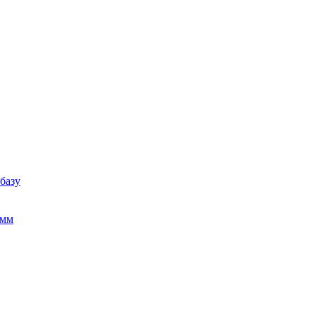
базу
амм