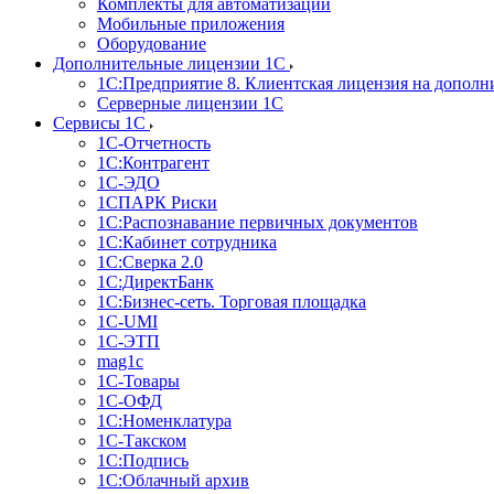
Комплекты для автоматизации
Мобильные приложения
Оборудование
Дополнительные лицензии 1С
1С:Предприятие 8. Клиентская лицензия на дополн
Серверные лицензии 1С
Сервисы 1С
1С-Отчетность
1С:Контрагент
1С-ЭДО
1СПАРК Риски
1С:Распознавание первичных документов
1С:Кабинет сотрудника
1С:Сверка 2.0
1С:ДиректБанк
1С:Бизнес-сеть. Торговая площадка
1С-UMI
1С-ЭТП
mag1c
1С-Товары
1С-ОФД
1С:Номенклатура
1С-Такском
1С:Подпись
1С:Облачный архив