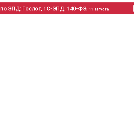
по ЭПД: Гослог, 1С-ЭПД, 140-ФЗ
|
11 августа