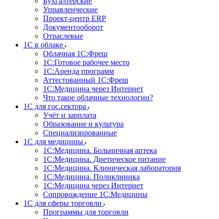
Бухгалтерские
Управленческие
Проект-центр ERP
Документооборот
Отраслевые
1C в облаке
Облачная 1С:Фреш
1С:Готовое рабочее место
1C:Аренда программ
Аттестованный 1С:Фреш
1С:Медицина через Интернет
Что такое облачные технологии?
1С для гос.сектора
Учёт и зарплата
Образование и культура
Специализированные
1С для медицины
1С:Медицина. Больничная аптека
1С:Медицина. Диетическое питание
1С:Медицина. Клиническая лаборатория
1С:Медицина. Поликлиника
1С:Медицина через Интернет
Сопровождение 1С:Медицины
1С для сферы торговли
Программы для торговли