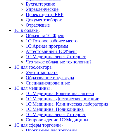
Бухгалтерские
Управленческие
Проект-центр ERP
Документооборот
Отраслевые
1C в облаке
Облачная 1С:Фреш
1С:Готовое рабочее место
1C:Аренда программ
Аттестованный 1С:Фреш
1С:Медицина через Интернет
Что такое облачные технологии?
1С для гос.сектора
Учёт и зарплата
Образование и культура
Специализированные
1С для медицины
1С:Медицина. Больничная аптека
1С:Медицина. Диетическое питание
1С:Медицина. Клиническая лаборатория
1С:Медицина. Поликлиника
1С:Медицина через Интернет
Сопровождение 1С:Медицины
1С для сферы торговли
Программы для торговли