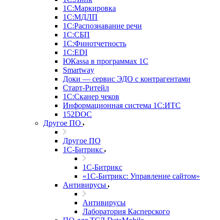
1С:Маркировка
1С:МДЛП
1С:Распознавание речи
1С:СБП
1С:Финотчетность
1С:EDI
ЮКаssа в программах 1С
Smartway
Доки — сервис ЭДО с контрагентами
Старт-Ритейл
1С:Сканер чеков
Информационная система 1С:ИТС
152DOC
Другое ПО
Другое ПО
1С-Битрикс
1С-Битрикс
«1С-Битрикс: Управление сайтом»
Антивирусы
Антивирусы
Лаборатория Касперского