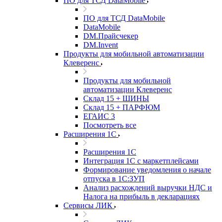
ПО для ТСД DataMobile
ПО для ТСД DataMobile
DataMobile
DM.Прайсчекер
DM.Invent
Продукты для мобильной автоматизации
Клеверенс
Продукты для мобильной
автоматизации Клеверенс
Склад 15 + ШИНЫ
Склад 15 + ПАРФЮМ
ЕГАИС 3
Посмотреть все
Расширения 1С
Расширения 1С
Интеграция 1С с маркетплейсами
Формирование уведомления о начале
отпуска в 1С:ЗУП
Анализ расхождений выручки НДС и
Налога на прибыль в декларациях
Сервисы ЛИК