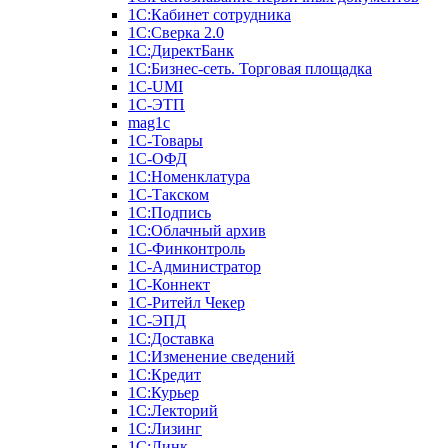
1С:Кабинет сотрудника
1С:Сверка 2.0
1С:ДиректБанк
1С:Бизнес-сеть. Торговая площадка
1С-UMI
1С-ЭТП
mag1c
1С-Товары
1С-ОФД
1С:Номенклатура
1С-Такском
1С:Подпись
1С:Облачный архив
1С-Финконтроль
1С-Администратор
1С-Коннект
1С-Ритейл Чекер
1С-ЭПД
1С:Доставка
1С:Изменение сведений
1С:Кредит
1С:Курьер
1С:Лекторий
1С:Лизинг
1С:Линк