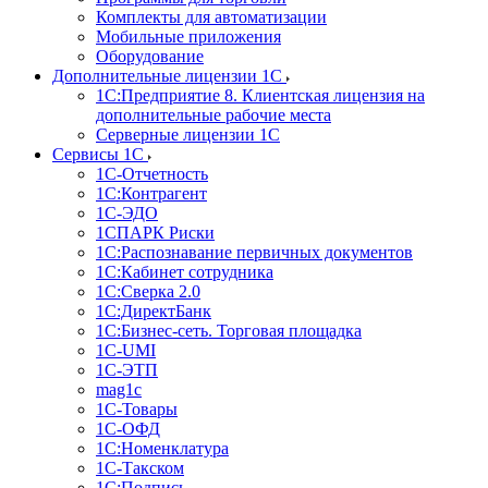
Комплекты для автоматизации
Мобильные приложения
Оборудование
Дополнительные лицензии 1С
1С:Предприятие 8. Клиентская лицензия на
дополнительные рабочие места
Серверные лицензии 1С
Сервисы 1С
1С-Отчетность
1С:Контрагент
1С-ЭДО
1СПАРК Риски
1С:Распознавание первичных документов
1С:Кабинет сотрудника
1С:Сверка 2.0
1С:ДиректБанк
1С:Бизнес-сеть. Торговая площадка
1С-UMI
1С-ЭТП
mag1c
1С-Товары
1С-ОФД
1С:Номенклатура
1С-Такском
1С:Подпись