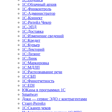
1С:Облачный архив
1С-Финконтроль
1С-Администратор
1С-Коннект
1С-Ритейл Чекер
1С-ЭПД
1С:Доставка
1С:Изменение сведений
1С:Кредит
1С:Курьер
1С:Лекторий
1С:Лизинг
1С:Линк
1С:Маркировка
1С:МДЛП
1С:Распознавание речи
1С:СБП
1С:Финотчетность
1С:EDI
ЮКаssа в программах 1С
Smartway
Доки — сервис ЭДО с контрагентами
Старт-Ритейл
1С:Сканер чеков