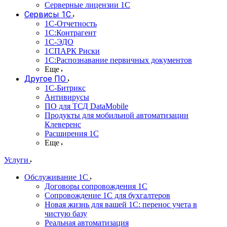
Серверные лицензии 1С
Сервисы 1С
1С-Отчетность
1С:Контрагент
1С-ЭДО
1СПАРК Риски
1С:Распознавание первичных документов
Еще
Другое ПО
1С-Битрикс
Антивирусы
ПО для ТСД DataMobile
Продукты для мобильной автоматизации
Клеверенс
Расширения 1С
Еще
Услуги
Обслуживание 1С
Договоры сопровождения 1С
Сопровождение 1С для бухгалтеров
Новая жизнь для вашей 1С: перенос учета в
чистую базу
Реальная автоматизация