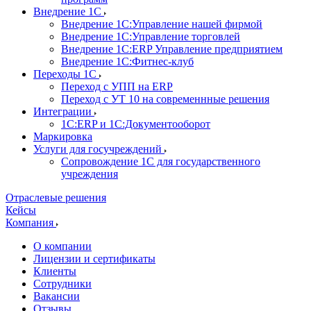
Внедрение 1С
Внедрение 1С:Управление нашей фирмой
Внедрение 1С:Управление торговлей
Внедрение 1С:ERP Управление предприятием
Внедрение 1С:Фитнес-клуб
Переходы 1С
Переход с УПП на ERP
Переход с УТ 10 на современнные решения
Интеграции
1С:ERP и 1С:Документооборот
Маркировка
Услуги для госучреждений
Сопровождение 1С для государственного
учреждения
Отраслевые решения
Кейсы
Компания
О компании
Лицензии и сертификаты
Клиенты
Сотрудники
Вакансии
Отзывы