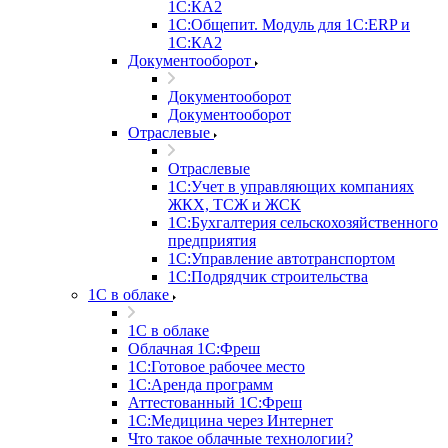
1С:КА2
1С:Общепит. Модуль для 1С:ERP и
1С:КА2
Документооборот
Документооборот
Документооборот
Отраслевые
Отраслевые
1С:Учет в управляющих компаниях
ЖКХ, ТСЖ и ЖСК
1С:Бухгалтерия сельскохозяйственного
предприятия
1С:Управление автотранспортом
1С:Подрядчик строительства
1C в облаке
1C в облаке
Облачная 1С:Фреш
1С:Готовое рабочее место
1C:Аренда программ
Аттестованный 1С:Фреш
1С:Медицина через Интернет
Что такое облачные технологии?