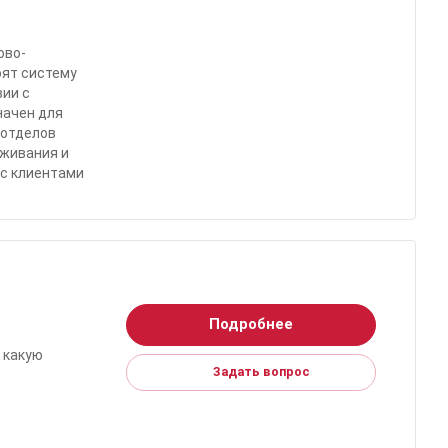
ово-
оят систему
вии с
начен для
 отделов
уживания и
 с клиентами
Подробнее
 какую
Задать вопрос