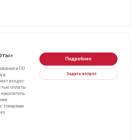
рты»
Подробнее
ования и ПО
Задать вопрос
а в
лект входят:
стью оплаты
 накопитель
ение
 с товарами
без