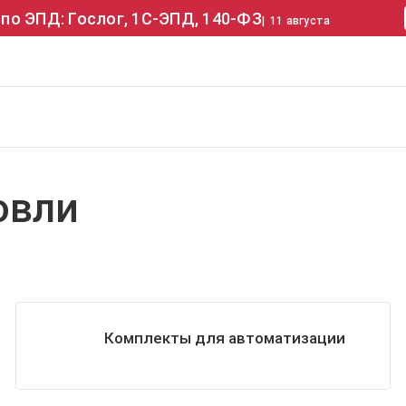
по ЭПД: Гослог, 1С-ЭПД, 140-ФЗ
|
11 августа
овли
Комплекты для автоматизации