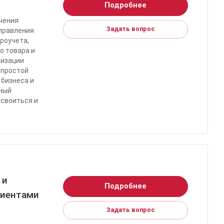
Подробнее
чения
Задать вопрос
управления
роучета,
о товара и
низации
 простой
 бизнеса и
нный
освоиться и
 и
Подробнее
лиентами
Задать вопрос