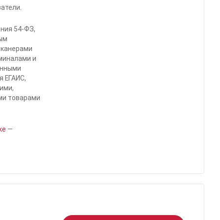
атели.
ния 54-ФЗ,
ым
сканерами
миналами и
венными
 ЕГАИС,
ими,
ми товарами
ке
—