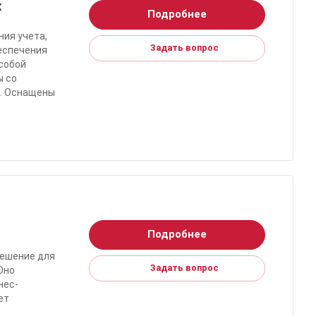
х
Подробнее
ния учета,
Задать вопрос
беспечения
собой
ы со
. Оснащены
Подробнее
решение для
Задать вопрос
Оно
нес-
ет