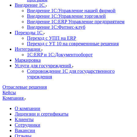
Внедрение 1С
Внедрение 1С:Управление нашей фирмой
Внедрение 1С:Управление торговлей
Внедрение 1С:ERP Управление предприятием
Внедрение 1С:Фитнес-клуб
Переходы 1С
Переход с УПП на ERP
Переход с УТ 10 на современнные решения
Интеграции
1С:ERP и 1С:Документооборот
Маркировка
Услуги для госучреждений
Сопровождение 1С для государственного
учреждения
Отраслевые решения
Кейсы
Компания
О компании
Лицензии и сертификаты
Клиенты
Сотрудники
Вакансии
Отзывы