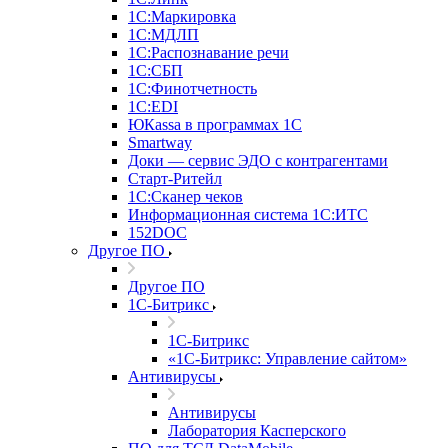
1С:Маркировка
1С:МДЛП
1С:Распознавание речи
1С:СБП
1С:Финотчетность
1С:EDI
ЮКаssа в программах 1С
Smartway
Доки — сервис ЭДО с контрагентами
Старт-Ритейл
1С:Сканер чеков
Информационная система 1С:ИТС
152DOC
Другое ПО
Другое ПО
1С-Битрикс
1С-Битрикс
«1С-Битрикс: Управление сайтом»
Антивирусы
Антивирусы
Лаборатория Касперского