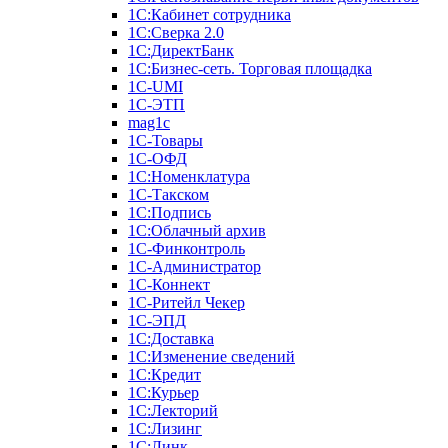
1С:Кабинет сотрудника
1С:Сверка 2.0
1С:ДиректБанк
1С:Бизнес-сеть. Торговая площадка
1С-UMI
1С-ЭТП
mag1c
1С-Товары
1С-ОФД
1С:Номенклатура
1С-Такском
1С:Подпись
1С:Облачный архив
1С-Финконтроль
1С-Администратор
1С-Коннект
1С-Ритейл Чекер
1С-ЭПД
1С:Доставка
1С:Изменение сведений
1С:Кредит
1С:Курьер
1С:Лекторий
1С:Лизинг
1С:Линк