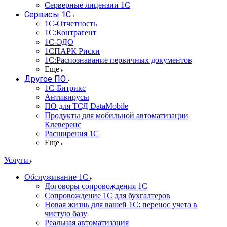
Серверные лицензии 1С
Сервисы 1С
1С-Отчетность
1С:Контрагент
1С-ЭДО
1СПАРК Риски
1С:Распознавание первичных документов
Еще
Другое ПО
1С-Битрикс
Антивирусы
ПО для ТСД DataMobile
Продукты для мобильной автоматизации
Клеверенс
Расширения 1С
Еще
Услуги
Обслуживание 1С
Договоры сопровождения 1С
Сопровождение 1С для бухгалтеров
Новая жизнь для вашей 1С: перенос учета в
чистую базу
Реальная автоматизация