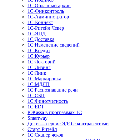
1С:Облачный архив
1С-Финконтроль
1С-Администратор
1С-Коннект
1С-Ритейл Чекер
1С-ЭПД
1С:Доставка
1С:Изменение сведений
1С:Кредит
1С:Курьер
1С:Лекторий
1С:Лизинг
1С:Линк
1С:Маркировка
1С:МДЛП
1С:Распознавание речи
1С:СБП
1С:Финотчетность
1С:EDI
ЮКаssа в программах 1С
Smartway
Доки — сервис ЭДО с контрагентами
Старт-Ритейл
1С:Сканер чеков