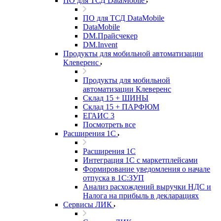
ПО для ТСД DataMobile
ПО для ТСД DataMobile
DataMobile
DM.Прайсчекер
DM.Invent
Продукты для мобильной автоматизации
Клеверенс
Продукты для мобильной
автоматизации Клеверенс
Склад 15 + ШИНЫ
Склад 15 + ПАРФЮМ
ЕГАИС 3
Посмотреть все
Расширения 1С
Расширения 1С
Интеграция 1С с маркетплейсами
Формирование уведомления о начале
отпуска в 1С:ЗУП
Анализ расхождений выручки НДС и
Налога на прибыль в декларациях
Сервисы ЛИК