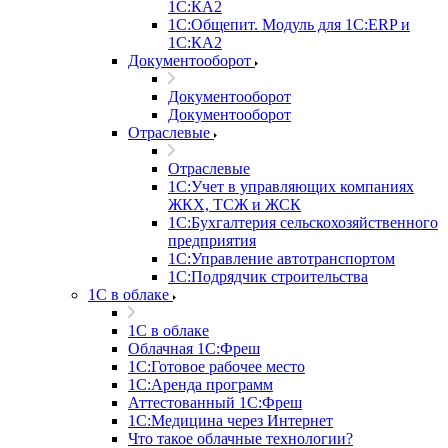
1С:КА2
1С:Общепит. Модуль для 1С:ERP и
1С:КА2
Документооборот
Документооборот
Документооборот
Отраслевые
Отраслевые
1С:Учет в управляющих компаниях
ЖКХ, ТСЖ и ЖСК
1С:Бухгалтерия сельскохозяйственного
предприятия
1С:Управление автотранспортом
1С:Подрядчик строительства
1C в облаке
1C в облаке
Облачная 1С:Фреш
1С:Готовое рабочее место
1C:Аренда программ
Аттестованный 1С:Фреш
1С:Медицина через Интернет
Что такое облачные технологии?