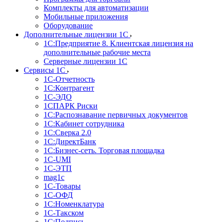
Комплекты для автоматизации
Мобильные приложения
Оборудование
Дополнительные лицензии 1С
1С:Предприятие 8. Клиентская лицензия на
дополнительные рабочие места
Серверные лицензии 1С
Сервисы 1С
1С-Отчетность
1С:Контрагент
1С-ЭДО
1СПАРК Риски
1С:Распознавание первичных документов
1С:Кабинет сотрудника
1С:Сверка 2.0
1С:ДиректБанк
1С:Бизнес-сеть. Торговая площадка
1С-UMI
1С-ЭТП
mag1c
1С-Товары
1С-ОФД
1С:Номенклатура
1С-Такском
1С:Подпись