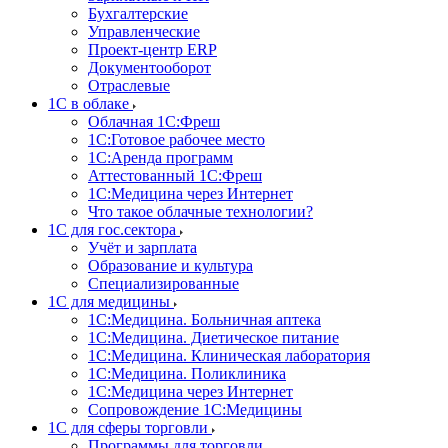
Бухгалтерские
Управленческие
Проект-центр ERP
Документооборот
Отраслевые
1C в облаке
Облачная 1С:Фреш
1С:Готовое рабочее место
1C:Аренда программ
Аттестованный 1С:Фреш
1С:Медицина через Интернет
Что такое облачные технологии?
1С для гос.сектора
Учёт и зарплата
Образование и культура
Специализированные
1С для медицины
1С:Медицина. Больничная аптека
1С:Медицина. Диетическое питание
1С:Медицина. Клиническая лаборатория
1С:Медицина. Поликлиника
1С:Медицина через Интернет
Сопровождение 1С:Медицины
1С для сферы торговли
Программы для торговли