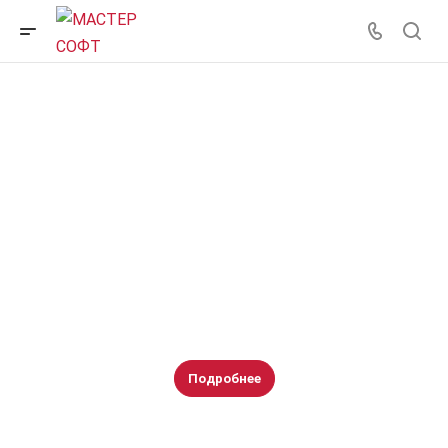
1С:Изменение сведений
Обновляйте данные в ЕГРЮЛ и ЕГРИП удалённо из программы
1С. Лёгкое оформление заявлений, автоматическая
подготовка документов и получение ответов от ФНС
в электронном виде
Подробнее