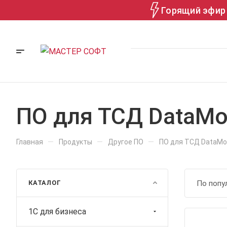
Горящий эфир 
ПО для ТСД DataMo
—
—
—
Главная
Продукты
Другое ПО
ПО для ТСД DataMob
КАТАЛОГ
По попу
1С для бизнеса