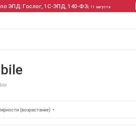
по ЭПД: Гослог, 1С-ЭПД, 140-ФЗ
|
11 августа
bile
ile
лярности (возрастание)