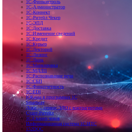
1С-Финконтроль
1С-Администратор
1С-Коннект
1С-Ритейл Чекер
1С-ЭПД
1С:Доставка
1С:Изменение сведений
1С:Кредит
1С:Курьер
1С:Лекторий
1С:Лизинг
1С:Линк
1С:Маркировка
1С:МДЛП
1С:Распознавание речи
1С:СБП
1С:Финотчетность
1С:EDI
ЮКаssа в программах 1С
Smartway
Доки — сервис ЭДО с контрагентами
Старт-Ритейл
1С:Сканер чеков
Информационная система 1С:ИТС
152DOC