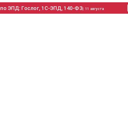
по ЭПД: Гослог, 1С-ЭПД, 140-ФЗ
|
11 августа