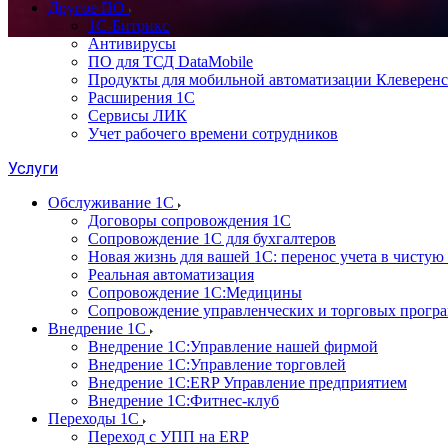
Другое ПО
1С-Битрикс
Антивирусы
ПО для ТСД DataMobile
Продукты для мобильной автоматизации Клеверенс
Расширения 1С
Сервисы ЛИК
Учет рабочего времени сотрудников
Услуги
Обслуживание 1С
Договоры сопровождения 1С
Сопровождение 1С для бухгалтеров
Новая жизнь для вашей 1С: перенос учета в чистую 
Реальная автоматизация
Сопровождение 1С:Медицины
Сопровождение управленческих и торговых прогр
Внедрение 1С
Внедрение 1С:Управление нашей фирмой
Внедрение 1С:Управление торговлей
Внедрение 1С:ERP Управление предприятием
Внедрение 1С:Фитнес-клуб
Переходы 1С
Переход с УПП на ERP