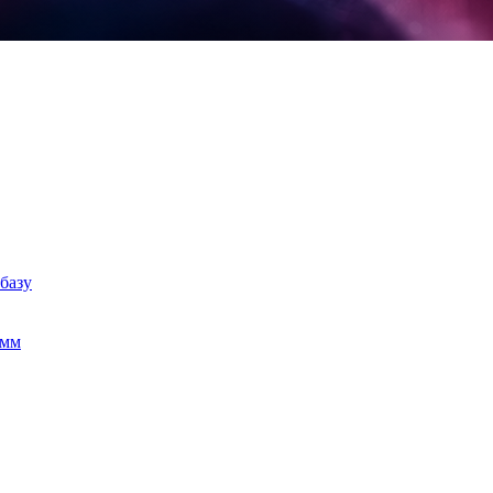
базу
амм