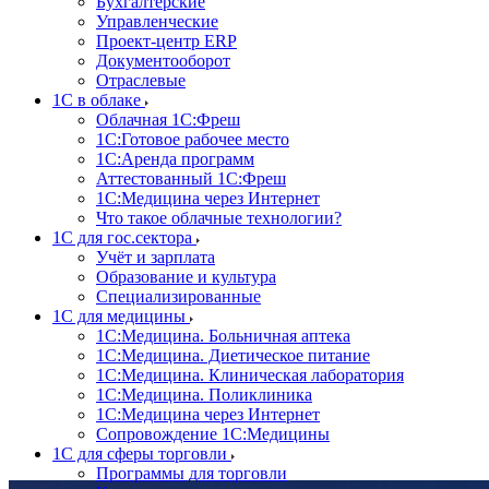
Бухгалтерские
Управленческие
Проект-центр ERP
Документооборот
Отраслевые
1C в облаке
Облачная 1С:Фреш
1С:Готовое рабочее место
1C:Аренда программ
Аттестованный 1С:Фреш
1С:Медицина через Интернет
Что такое облачные технологии?
1С для гос.сектора
Учёт и зарплата
Образование и культура
Специализированные
1С для медицины
1С:Медицина. Больничная аптека
1С:Медицина. Диетическое питание
1С:Медицина. Клиническая лаборатория
1С:Медицина. Поликлиника
1С:Медицина через Интернет
Сопровождение 1С:Медицины
1С для сферы торговли
Программы для торговли