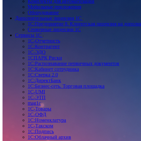
Комплекты для автоматизации
Мобильные приложения
Оборудование
Дополнительные лицензии 1С
1С:Предприятие 8. Клиентская лицензия на дополн
Серверные лицензии 1С
Сервисы 1С
1С-Отчетность
1С:Контрагент
1С-ЭДО
1СПАРК Риски
1С:Распознавание первичных документов
1С:Кабинет сотрудника
1С:Сверка 2.0
1С:ДиректБанк
1С:Бизнес-сеть. Торговая площадка
1С-UMI
1С-ЭТП
mag1c
1С-Товары
1С-ОФД
1С:Номенклатура
1С-Такском
1С:Подпись
1С:Облачный архив