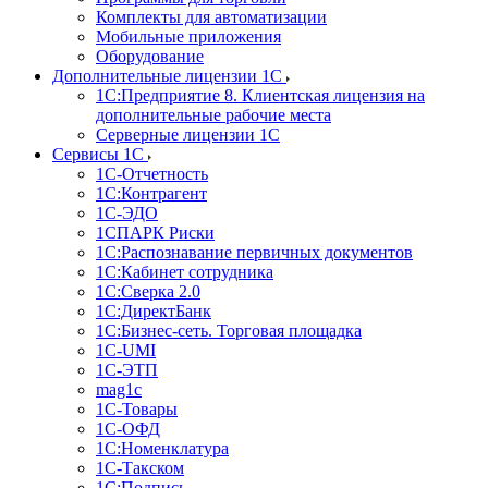
Комплекты для автоматизации
Мобильные приложения
Оборудование
Дополнительные лицензии 1С
1С:Предприятие 8. Клиентская лицензия на
дополнительные рабочие места
Серверные лицензии 1С
Сервисы 1С
1С-Отчетность
1С:Контрагент
1С-ЭДО
1СПАРК Риски
1С:Распознавание первичных документов
1С:Кабинет сотрудника
1С:Сверка 2.0
1С:ДиректБанк
1С:Бизнес-сеть. Торговая площадка
1С-UMI
1С-ЭТП
mag1c
1С-Товары
1С-ОФД
1С:Номенклатура
1С-Такском
1С:Подпись