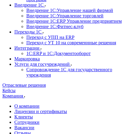
Внедрение 1С
Внедрение 1С:Управление нашей фирмой
Внедрение 1С:Управление торговлей
Внедрение 1С:ERP Управление предприятием
Внедрение 1С:Фитнес-клуб
Переходы 1С
Переход с УПП на ERP
Переход с УТ 10 на современнные решения
Интеграции
1С:ERP и 1С:Документооборот
Маркировка
Услуги для госучреждений
Сопровождение 1С для государственного
учреждения
Отраслевые решения
Кейсы
Компания
О компании
Лицензии и сертификаты
Клиенты
Сотрудники
Вакансии
Отзывы