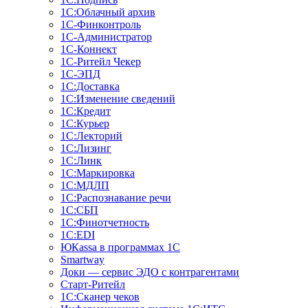
1С:Облачный архив
1С-Финконтроль
1С-Администратор
1С-Коннект
1С-Ритейл Чекер
1С-ЭПД
1С:Доставка
1С:Изменение сведений
1С:Кредит
1С:Курьер
1С:Лекторий
1С:Лизинг
1С:Линк
1С:Маркировка
1С:МДЛП
1С:Распознавание речи
1С:СБП
1С:Финотчетность
1С:EDI
ЮКаssа в программах 1С
Smartway
Доки — сервис ЭДО с контрагентами
Старт-Ритейл
1С:Сканер чеков