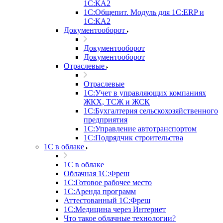
1С:КА2
1С:Общепит. Модуль для 1С:ERP и
1С:КА2
Документооборот
Документооборот
Документооборот
Отраслевые
Отраслевые
1С:Учет в управляющих компаниях
ЖКХ, ТСЖ и ЖСК
1С:Бухгалтерия сельскохозяйственного
предприятия
1С:Управление автотранспортом
1С:Подрядчик строительства
1C в облаке
1C в облаке
Облачная 1С:Фреш
1С:Готовое рабочее место
1C:Аренда программ
Аттестованный 1С:Фреш
1С:Медицина через Интернет
Что такое облачные технологии?