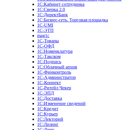
1С:Кабинет сотрудника
1С:Сверка 2.0
1С:ДиректБанк
1С:Бизнес-сеть. Торговая площадка
1С-UMI
1С-ЭТП
mag1c
1С-Товары
1С-ОФД
1С:Номенклатура
1С-Такском
1С:Подпись
1С:Облачный архив
1С-Финконтроль
1С-Администратор
1С-Коннект
1С-Ритейл Чекер
1С-ЭПД
1С:Доставка
1С:Изменение сведений
1С:Кредит
1С:Курьер
1С:Лекторий
1С:Лизинг
1С:Линк