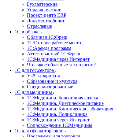
Бухгалтерские
Управленческие
Проект-центр ERP
Документооборот
Отраслевые
1C в облаке
Облачная 1С:Фреш
1С:Готовое рабочее место
1C:Аренда программ
Аттестованный 1С:Фреш
1С:Медицина через Интернет
Что такое облачные технологии?
1С для гос.сектора
Учёт и зарплата
Образование и культура
Специализированные
1С для медицины
1С:Медицина. Больничная аптека
1С:Медицина. Диетическое питание
1С:Медицина. Клиническая лаборатория
1С:Медицина. Поликлиника
1С:Медицина через Интернет
Сопровождение 1С:Медицины
1С для сферы торговли
Программы для торговли