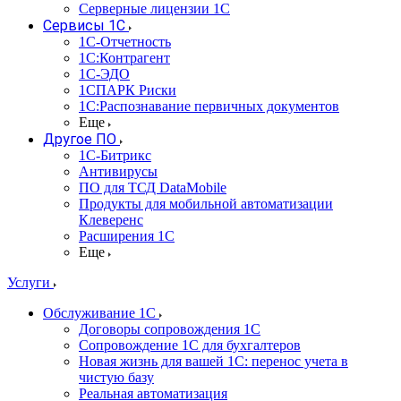
Серверные лицензии 1С
Сервисы 1С
1С-Отчетность
1С:Контрагент
1С-ЭДО
1СПАРК Риски
1С:Распознавание первичных документов
Еще
Другое ПО
1С-Битрикс
Антивирусы
ПО для ТСД DataMobile
Продукты для мобильной автоматизации
Клеверенс
Расширения 1С
Еще
Услуги
Обслуживание 1С
Договоры сопровождения 1С
Сопровождение 1С для бухгалтеров
Новая жизнь для вашей 1С: перенос учета в
чистую базу
Реальная автоматизация