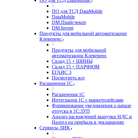
ПО для ТСД DataMobile
ПО для ТСД DataMobile
DataMobile
DM.Прайсчекер
DM.Invent
Продукты для мобильной автоматизации
Клеверенс
Продукты для мобильной
автоматизации Клеверенс
Склад 15 + ШИНЫ
Склад 15 + ПАРФЮМ
ЕГАИС 3
Посмотреть все
Расширения 1С
Расширения 1С
Интеграция 1С с маркетплейсами
Формирование уведомления о начале
отпуска в 1С:ЗУП
Анализ расхождений выручки НДС и
Налога на прибыль в декларациях
Сервисы ЛИК