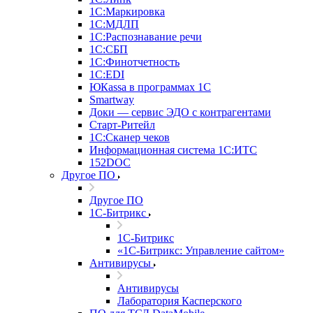
1С:Маркировка
1С:МДЛП
1С:Распознавание речи
1С:СБП
1С:Финотчетность
1С:EDI
ЮКаssа в программах 1С
Smartway
Доки — сервис ЭДО с контрагентами
Старт-Ритейл
1С:Сканер чеков
Информационная система 1С:ИТС
152DOC
Другое ПО
Другое ПО
1С-Битрикс
1С-Битрикс
«1С-Битрикс: Управление сайтом»
Антивирусы
Антивирусы
Лаборатория Касперского