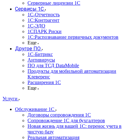
Серверные лицензии 1С
Сервисы 1С
1С-Отчетность
1С:Контрагент
1С-ЭДО
1СПАРК Риски
1С:Распознавание первичных документов
Еще
Другое ПО
1С-Битрикс
Антивирусы
ПО для ТСД DataMobile
Продукты для мобильной автоматизации
Клеверенс
Расширения 1С
Еще
Услуги
Обслуживание 1С
Договоры сопровождения 1С
Сопровождение 1С для бухгалтеров
Новая жизнь для вашей 1С: перенос учета в
чистую базу
Реальная автоматизация