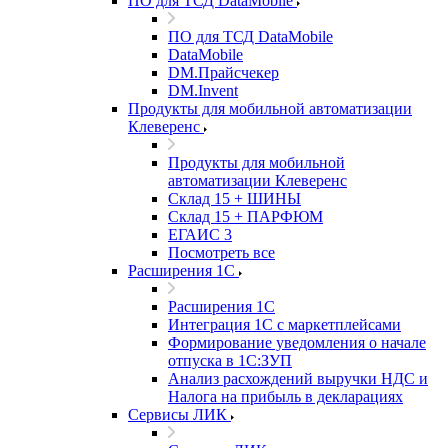
ПО для ТСД DataMobile
ПО для ТСД DataMobile
DataMobile
DM.Прайсчекер
DM.Invent
Продукты для мобильной автоматизации
Клеверенс
Продукты для мобильной
автоматизации Клеверенс
Склад 15 + ШИНЫ
Склад 15 + ПАРФЮМ
ЕГАИС 3
Посмотреть все
Расширения 1С
Расширения 1С
Интеграция 1С с маркетплейсами
Формирование уведомления о начале
отпуска в 1С:ЗУП
Анализ расхождений выручки НДС и
Налога на прибыль в декларациях
Сервисы ЛИК