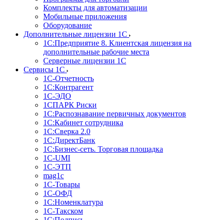
Комплекты для автоматизации
Мобильные приложения
Оборудование
Дополнительные лицензии 1С
1С:Предприятие 8. Клиентская лицензия на
дополнительные рабочие места
Серверные лицензии 1С
Сервисы 1С
1С-Отчетность
1С:Контрагент
1С-ЭДО
1СПАРК Риски
1С:Распознавание первичных документов
1С:Кабинет сотрудника
1С:Сверка 2.0
1С:ДиректБанк
1С:Бизнес-сеть. Торговая площадка
1С-UMI
1С-ЭТП
mag1c
1С-Товары
1С-ОФД
1С:Номенклатура
1С-Такском
1С:Подпись