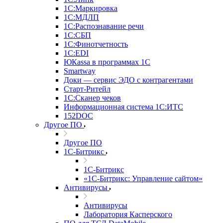
1С:Маркировка
1С:МДЛП
1С:Распознавание речи
1С:СБП
1С:Финотчетность
1С:EDI
ЮКаssа в программах 1С
Smartway
Доки — сервис ЭДО с контрагентами
Старт-Ритейл
1С:Сканер чеков
Информационная система 1С:ИТС
152DOC
Другое ПО
Другое ПО
1С-Битрикс
1С-Битрикс
«1С-Битрикс: Управление сайтом»
Антивирусы
Антивирусы
Лаборатория Касперского