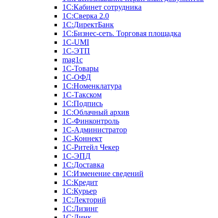
1С:Кабинет сотрудника
1С:Сверка 2.0
1С:ДиректБанк
1С:Бизнес-сеть. Торговая площадка
1С-UMI
1С-ЭТП
mag1c
1С-Товары
1С-ОФД
1С:Номенклатура
1С-Такском
1С:Подпись
1С:Облачный архив
1С-Финконтроль
1С-Администратор
1С-Коннект
1С-Ритейл Чекер
1С-ЭПД
1С:Доставка
1С:Изменение сведений
1С:Кредит
1С:Курьер
1С:Лекторий
1С:Лизинг
1С:Линк