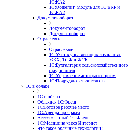
1С:КА2
1С:Общепит. Модуль для 1С:ERP и
1С:КА2
Документооборот
Документооборот
Документооборот
Отраслевые
Отраслевые
1С:Учет в управляющих компаниях
ЖКХ, ТСЖ и ЖСК
1С:Бухгалтерия сельскохозяйственного
предприятия
1С:Управление автотранспортом
1С:Подрядчик строительства
1C в облаке
1C в облаке
Облачная 1С:Фреш
1С:Готовое рабочее место
1C:Аренда программ
Аттестованный 1С:Фреш
1С:Медицина через Интернет
Что такое облачные технологии?