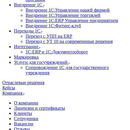
Внедрение 1С
Внедрение 1С:Управление нашей фирмой
Внедрение 1С:Управление торговлей
Внедрение 1С:ERP Управление предприятием
Внедрение 1С:Фитнес-клуб
Переходы 1С
Переход с УПП на ERP
Переход с УТ 10 на современнные решения
Интеграции
1С:ERP и 1С:Документооборот
Маркировка
Услуги для госучреждений
Сопровождение 1С для государственного
учреждения
Отраслевые решения
Кейсы
Компания
О компании
Лицензии и сертификаты
Клиенты
Сотрудники
Вакансии
Отзывы