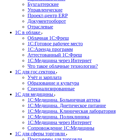
Бухгалтерские
Управленческие
Проект-центр ERP
Документооборот
Отраслевые
1C в облаке
Облачная 1С:Фреш
1С:Готовое рабочее место
1C:Аренда программ
Аттестованный 1С:Фреш
1С:Медицина через Интернет
Что такое облачные технологии?
1С для гос.сектора
Учёт и зарплата
Образование и культура
Специализированные
1С для медицины
1С:Медицина. Больничная аптека
1С:Медицина. Диетическое питание
1С:Медицина. Клиническая лаборатория
1С:Медицина. Поликлиника
1С:Медицина через Интернет
Сопровождение 1С:Медицины
1С для сферы торговли
Программы для торговли