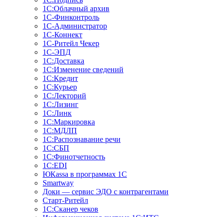
1С:Облачный архив
1С-Финконтроль
1С-Администратор
1С-Коннект
1С-Ритейл Чекер
1С-ЭПД
1С:Доставка
1С:Изменение сведений
1С:Кредит
1С:Курьер
1С:Лекторий
1С:Лизинг
1С:Линк
1С:Маркировка
1С:МДЛП
1С:Распознавание речи
1С:СБП
1С:Финотчетность
1С:EDI
ЮКаssа в программах 1С
Smartway
Доки — сервис ЭДО с контрагентами
Старт-Ритейл
1С:Сканер чеков