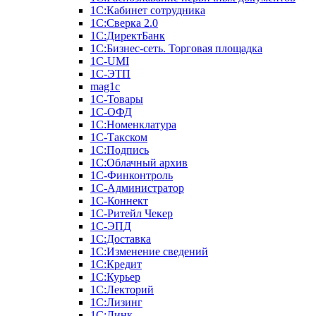
1С:Кабинет сотрудника
1С:Сверка 2.0
1С:ДиректБанк
1С:Бизнес-сеть. Торговая площадка
1С-UMI
1С-ЭТП
mag1c
1С-Товары
1С-ОФД
1С:Номенклатура
1С-Такском
1С:Подпись
1С:Облачный архив
1С-Финконтроль
1С-Администратор
1С-Коннект
1С-Ритейл Чекер
1С-ЭПД
1С:Доставка
1С:Изменение сведений
1С:Кредит
1С:Курьер
1С:Лекторий
1С:Лизинг
1С:Линк