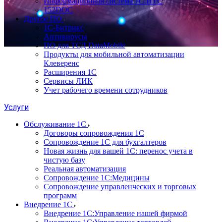
Информационная система 1С:ИТС
152DOC
Другое ПО
1С-Битрикс
Антивирусы
ПО для ТСД DataMobile
Продукты для мобильной автоматизации
Клеверенс
Расширения 1С
Сервисы ЛИК
Учет рабочего времени сотрудников
Услуги
Обслуживание 1С
Договоры сопровождения 1С
Сопровождение 1С для бухгалтеров
Новая жизнь для вашей 1С: перенос учета в
чистую базу
Реальная автоматизация
Сопровождение 1С:Медицины
Сопровождение управленческих и торговых
программ
Внедрение 1С
Внедрение 1С:Управление нашей фирмой