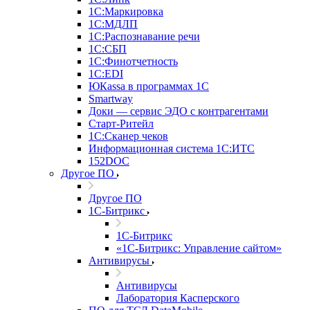
1С:Маркировка
1С:МДЛП
1С:Распознавание речи
1С:СБП
1С:Финотчетность
1С:EDI
ЮКаssа в программах 1С
Smartway
Доки — сервис ЭДО с контрагентами
Старт-Ритейл
1С:Сканер чеков
Информационная система 1С:ИТС
152DOC
Другое ПО
Другое ПО
1С-Битрикс
1С-Битрикс
«1С-Битрикс: Управление сайтом»
Антивирусы
Антивирусы
Лаборатория Касперского