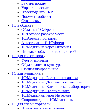
Бухгалтерские
Управленческие
Проект-центр ERP
Документооборот
Отраслевые
1C в облаке
Облачная 1С:Фреш
1С:Готовое рабочее место
1C:Аренда программ
Аттестованный 1С:Фреш
1С:Медицина через Интернет
Что такое облачные технологии?
1С для гос.сектора
Учёт и зарплата
Образование и культура
Специализированные
1С для медицины
1С:Медицина. Больничная аптека
1С:Медицина. Диетическое питание
1С:Медицина. Клиническая лаборатория
1С:Медицина. Поликлиника
1С:Медицина через Интернет
Сопровождение 1С:Медицины
1С для сферы торговли
Программы для торговли