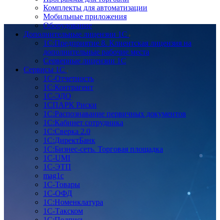
Комплекты для автоматизации
Мобильные приложения
Оборудование
Дополнительные лицензии 1С
1С:Предприятие 8. Клиентская лицензия на
дополнительные рабочие места
Серверные лицензии 1С
Сервисы 1С
1С-Отчетность
1С:Контрагент
1С-ЭДО
1СПАРК Риски
1С:Распознавание первичных документов
1С:Кабинет сотрудника
1С:Сверка 2.0
1С:ДиректБанк
1С:Бизнес-сеть. Торговая площадка
1С-UMI
1С-ЭТП
mag1c
1С-Товары
1С-ОФД
1С:Номенклатура
1С-Такском
1С:Подпись