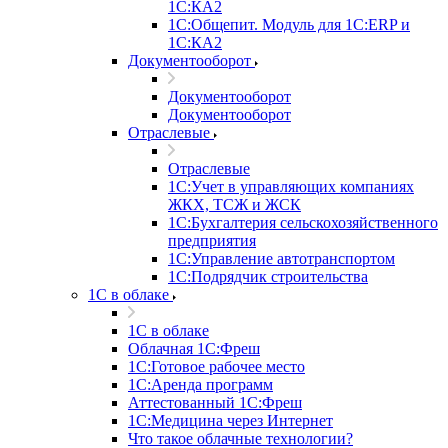
1С:КА2
1С:Общепит. Модуль для 1С:ERP и
1С:КА2
Документооборот
Документооборот
Документооборот
Отраслевые
Отраслевые
1С:Учет в управляющих компаниях
ЖКХ, ТСЖ и ЖСК
1С:Бухгалтерия сельскохозяйственного
предприятия
1С:Управление автотранспортом
1С:Подрядчик строительства
1C в облаке
1C в облаке
Облачная 1С:Фреш
1С:Готовое рабочее место
1C:Аренда программ
Аттестованный 1С:Фреш
1С:Медицина через Интернет
Что такое облачные технологии?