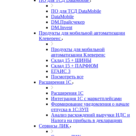
ПО для ТСД DataMobile
ПО для ТСД DataMobile
DataMobile
DM.Прайсчекер
DM.Invent
Продукты для мобильной автоматизации
Клеверенс
Продукты для мобильной
автоматизации Клеверенс
Склад 15 + ШИНЫ
Склад 15 + ПАРФЮМ
ЕГАИС 3
Посмотреть все
Расширения 1С
Расширения 1С
Интеграция 1С с маркетплейсами
Формирование уведомления о начале
отпуска в 1С:ЗУП
Анализ расхождений выручки НДС и
Налога на прибыль в декларациях
Сервисы ЛИК