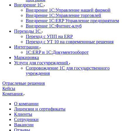
Внедрение 1С
Внедрение 1С:Управление нашей фирмой
Внедрение 1С:Управление торговлей
Внедрение 1С:ERP Управление предприятием
Внедрение 1С:Фитнес-клуб
Переходы 1С
Переход с УПП на ERP
Переход с УТ 10 на современнные решения
Интеграции
1С:ERP и 1С:Документооборот
Маркировка
Услуги для госучреждений
Сопровождение 1С для государственного
учреждения
Отраслевые решения
Кейсы
Компания
О компании
Лицензии и сертификаты
Клиенты
Сотрудники
Вакансии
Отзывы