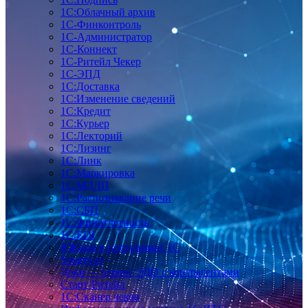
1С:Облачный архив
1С-Финконтроль
1С-Администратор
1С-Коннект
1С-Ритейл Чекер
1С-ЭПД
1С:Доставка
1С:Изменение сведений
1С:Кредит
1С:Курьер
1С:Лекторий
1С:Лизинг
1С:Линк
1С:Маркировка
1С:МДЛП
1С:Распознавание речи
1С:СБП
1С:Финотчетность
1С:EDI
ЮКаssа в программах 1С
Smartway
Доки — сервис ЭДО с контрагентами
Старт-Ритейл
1С:Сканер чеков