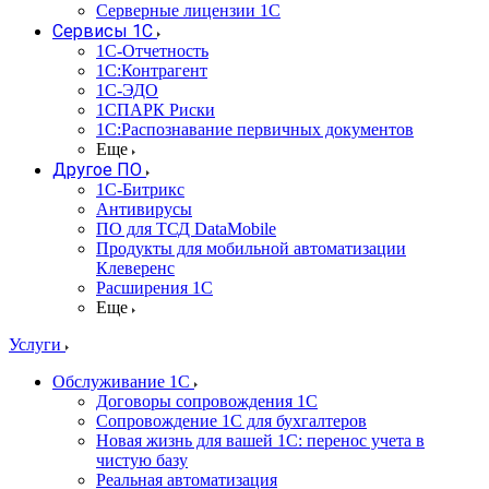
Серверные лицензии 1С
Сервисы 1С
1С-Отчетность
1С:Контрагент
1С-ЭДО
1СПАРК Риски
1С:Распознавание первичных документов
Еще
Другое ПО
1С-Битрикс
Антивирусы
ПО для ТСД DataMobile
Продукты для мобильной автоматизации
Клеверенс
Расширения 1С
Еще
Услуги
Обслуживание 1С
Договоры сопровождения 1С
Сопровождение 1С для бухгалтеров
Новая жизнь для вашей 1С: перенос учета в
чистую базу
Реальная автоматизация