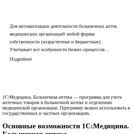
Для автоматизации деятельности больничных аптек
медицинских организаций любой формы
собственности (хозрасчетные и бюджетные).
Учитывает все особенности бизнес-процессов
больничной аптеки внутри медицинской организации.
Подробнее
Специалисты ГК "МастерСофт" обладают
большим опытом по внедрению и сопровождению
программы 1С:Медицина. Больничная аптека и
готовы помочь в настройке данной программы.
1C:Медицина. Больничная аптека — программа для учета
аптечных товаров в больничной аптеке и отделениях
медицинской организации. Программу можно использовать в
государственных и частных организациях.
Основные возможности 1С:Медицина.
Больничная аптека