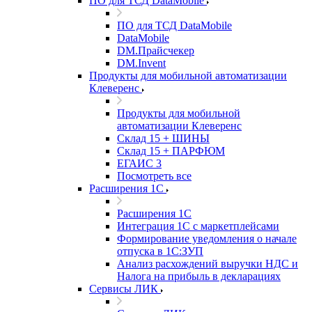
ПО для ТСД DataMobile
ПО для ТСД DataMobile
DataMobile
DM.Прайсчекер
DM.Invent
Продукты для мобильной автоматизации
Клеверенс
Продукты для мобильной
автоматизации Клеверенс
Склад 15 + ШИНЫ
Склад 15 + ПАРФЮМ
ЕГАИС 3
Посмотреть все
Расширения 1С
Расширения 1С
Интеграция 1С с маркетплейсами
Формирование уведомления о начале
отпуска в 1С:ЗУП
Анализ расхождений выручки НДС и
Налога на прибыль в декларациях
Сервисы ЛИК