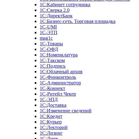
1С:Кабинет сотрудника
1С:Сверка 2.0
1С:ДиректБанк
1С:Бизнес-сеть. Торговая площадка
1С-UMI
1С-ЭТП
mag1c
1С-Товары
1С-ОФД
1С:Номенклатура
1С-Такском
1С:Подпись
1С:Облачный архив
1С-Финконтроль
1С-Администратор
1С-Коннект
1С-Ритейл Чекер
1С-ЭПД
1С:Доставка
1С:Изменение сведений
1С:Кредит
1С:Курьер
1С:Лекторий
1С:Лизинг
1С:Линк