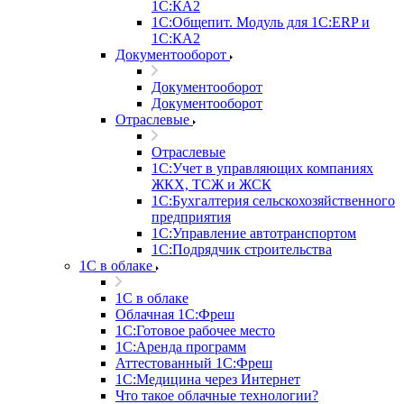
1С:КА2
1С:Общепит. Модуль для 1С:ERP и
1С:КА2
Документооборот
Документооборот
Документооборот
Отраслевые
Отраслевые
1С:Учет в управляющих компаниях
ЖКХ, ТСЖ и ЖСК
1С:Бухгалтерия сельскохозяйственного
предприятия
1С:Управление автотранспортом
1С:Подрядчик строительства
1C в облаке
1C в облаке
Облачная 1С:Фреш
1С:Готовое рабочее место
1C:Аренда программ
Аттестованный 1С:Фреш
1С:Медицина через Интернет
Что такое облачные технологии?