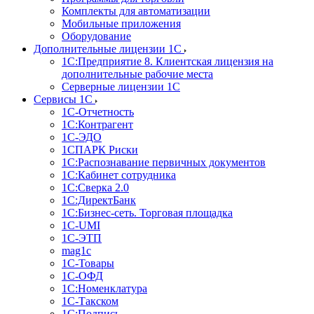
Комплекты для автоматизации
Мобильные приложения
Оборудование
Дополнительные лицензии 1С
1С:Предприятие 8. Клиентская лицензия на
дополнительные рабочие места
Серверные лицензии 1С
Сервисы 1С
1С-Отчетность
1С:Контрагент
1С-ЭДО
1СПАРК Риски
1С:Распознавание первичных документов
1С:Кабинет сотрудника
1С:Сверка 2.0
1С:ДиректБанк
1С:Бизнес-сеть. Торговая площадка
1С-UMI
1С-ЭТП
mag1c
1С-Товары
1С-ОФД
1С:Номенклатура
1С-Такском
1С:Подпись