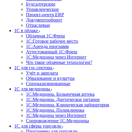
Бухгалтерские
Управленческие
Проект-центр ERP
Документооборот
Отраслевые
1C в облаке
Облачная 1С:Фреш
1С:Готовое рабочее место
1C:Аренда программ
Аттестованный 1С:Фреш
1С:Медицина через Интернет
Что такое облачные технологии?
1С для гос.сектора
Учёт и зарплата
Образование и культура
Специализированные
1С для медицины
1С:Медицина. Больничная аптека
1С:Медицина. Диетическое питание
1С:Медицина. Клиническая лаборатория
1С:Медицина. Поликлиника
1С:Медицина через Интернет
Сопровождение 1С:Медицины
1С для сферы торговли
Программы для торговли