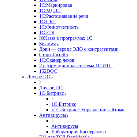
1С:Маркировка
1С:МДЛП
1С:Распознавание речи
1С:СБП
1С:Финотчетность
1С:EDI
ЮКаssа в программах 1С
Smartway
Доки — сервис ЭДО с контрагентами
Старт-Ритейл
1С:Сканер чеков
Информационная система 1С:ИТС
152DOC
Другое ПО
Другое ПО
1С-Битрикс
1С-Битрикс
«1С-Битрикс: Управление сайтом»
Антивирусы
Антивирусы
Лаборатория Касперского