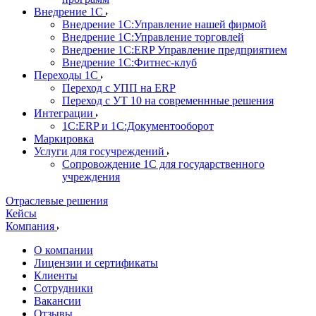
Внедрение 1С
Внедрение 1С:Управление нашей фирмой
Внедрение 1С:Управление торговлей
Внедрение 1С:ERP Управление предприятием
Внедрение 1С:Фитнес-клуб
Переходы 1С
Переход с УПП на ERP
Переход с УТ 10 на современнные решения
Интеграции
1С:ERP и 1С:Документооборот
Маркировка
Услуги для госучреждений
Сопровождение 1С для государственного
учреждения
Отраслевые решения
Кейсы
Компания
О компании
Лицензии и сертификаты
Клиенты
Сотрудники
Вакансии
Отзывы