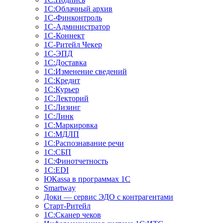
1С:Облачный архив
1С-Финконтроль
1С-Администратор
1С-Коннект
1С-Ритейл Чекер
1С-ЭПД
1С:Доставка
1С:Изменение сведений
1С:Кредит
1С:Курьер
1С:Лекторий
1С:Лизинг
1С:Линк
1С:Маркировка
1С:МДЛП
1С:Распознавание речи
1С:СБП
1С:Финотчетность
1С:EDI
ЮКаssа в программах 1С
Smartway
Доки — сервис ЭДО с контрагентами
Старт-Ритейл
1С:Сканер чеков