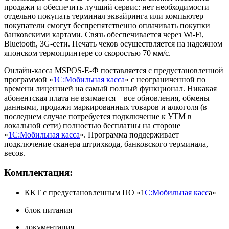
продажи и обеспечить лучший сервис: нет необходимости
отдельно покупать терминал эквайринга или компьютер —
покупатели смогут беспрепятственно оплачивать покупки
банковскими картами. Связь обеспечивается через Wi-Fi,
Bluetooth, 3G-сети. Печать чеков осуществляется на надежном
японском термопринтере со скоростью 70 мм/с.
Онлайн-касса MSPOS-E-Ф поставляется с предустановленной
программой «
1С:Мобильная касса
» с неограниченной по
времени лицензией на самый полный функционал. Никакая
абонентская плата не взимается – все обновления, обмены
данными, продажи маркированных товаров и алкоголя (в
последнем случае потребуется подключение к УТМ в
локальной сети) полностью бесплатны на стороне
«
1С:Мобильная касса
». Программа поддерживает
подключение сканера штрихкода, банковского терминала,
весов.
Комплектация:
ККТ с предустановленным ПО «1
С:Мобильная касс
а»
блок питания
документация