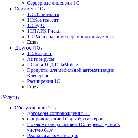
Серверные лицензии 1С
Сервисы 1С
1С-Отчетность
1С:Контрагент
1С-ЭДО
1СПАРК Риски
1С:Распознавание первичных документов
Еще
Другое ПО
1С-Битрикс
Антивирусы
ПО для ТСД DataMobile
Продукты для мобильной автоматизации
Клеверенс
Расширения 1С
Еще
Услуги
Обслуживание 1С
Договоры сопровождения 1С
Сопровождение 1С для бухгалтеров
Новая жизнь для вашей 1С: перенос учета в
чистую базу
Реальная автоматизация