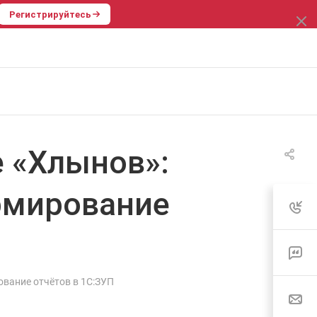
Регистрируйтесь
е «Хлынов»:
рмирование
ование отчётов в 1С:ЗУП