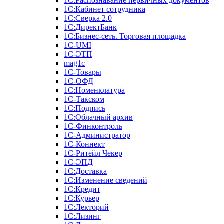
1С:Распознавание первичных документов
1С:Кабинет сотрудника
1С:Сверка 2.0
1С:ДиректБанк
1С:Бизнес-сеть. Торговая площадка
1С-UMI
1С-ЭТП
mag1c
1С-Товары
1С-ОФД
1С:Номенклатура
1С-Такском
1С:Подпись
1С:Облачный архив
1С-Финконтроль
1С-Администратор
1С-Коннект
1С-Ритейл Чекер
1С-ЭПД
1С:Доставка
1С:Изменение сведений
1С:Кредит
1С:Курьер
1С:Лекторий
1С:Лизинг