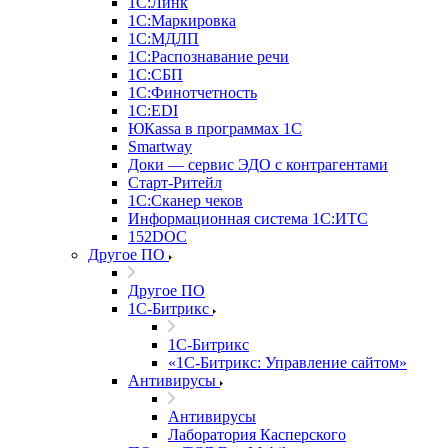
1С:Линк
1С:Маркировка
1С:МДЛП
1С:Распознавание речи
1С:СБП
1С:Финотчетность
1С:EDI
ЮКаssа в программах 1С
Smartway
Доки — сервис ЭДО с контрагентами
Старт-Ритейл
1С:Сканер чеков
Информационная система 1С:ИТС
152DOC
Другое ПО
Другое ПО
1С-Битрикс
1С-Битрикс
«1С-Битрикс: Управление сайтом»
Антивирусы
Антивирусы
Лаборатория Касперского