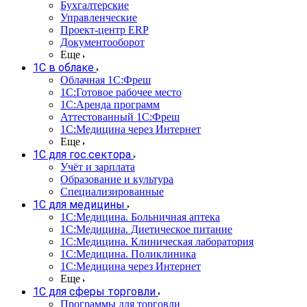
Бухгалтерские
Управленческие
Проект-центр ERP
Документооборот
Еще
1C в облаке
Облачная 1С:Фреш
1С:Готовое рабочее место
1C:Аренда программ
Аттестованный 1С:Фреш
1С:Медицина через Интернет
Еще
1С для гос.сектора
Учёт и зарплата
Образование и культура
Специализированные
1С для медицины
1С:Медицина. Больничная аптека
1С:Медицина. Диетическое питание
1С:Медицина. Клиническая лаборатория
1С:Медицина. Поликлиника
1С:Медицина через Интернет
Еще
1С для сферы торговли
Программы для торговли