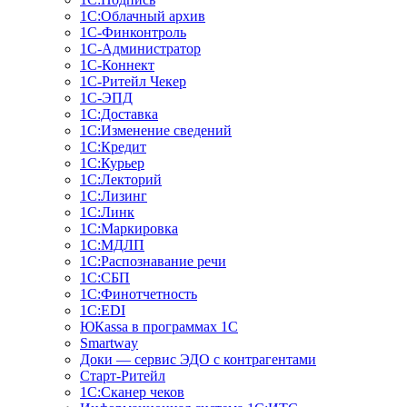
1С:Облачный архив
1С-Финконтроль
1С-Администратор
1С-Коннект
1С-Ритейл Чекер
1С-ЭПД
1С:Доставка
1С:Изменение сведений
1С:Кредит
1С:Курьер
1С:Лекторий
1С:Лизинг
1С:Линк
1С:Маркировка
1С:МДЛП
1С:Распознавание речи
1С:СБП
1С:Финотчетность
1С:EDI
ЮКаssа в программах 1С
Smartway
Доки — сервис ЭДО с контрагентами
Старт-Ритейл
1С:Сканер чеков