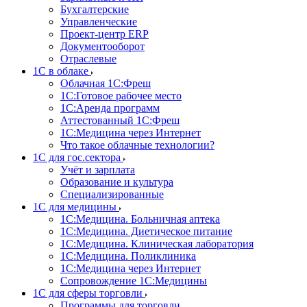
Бухгалтерские
Управленческие
Проект-центр ERP
Документооборот
Отраслевые
1C в облаке
Облачная 1С:Фреш
1С:Готовое рабочее место
1C:Аренда программ
Аттестованный 1С:Фреш
1С:Медицина через Интернет
Что такое облачные технологии?
1С для гос.сектора
Учёт и зарплата
Образование и культура
Специализированные
1С для медицины
1С:Медицина. Больничная аптека
1С:Медицина. Диетическое питание
1С:Медицина. Клиническая лаборатория
1С:Медицина. Поликлиника
1С:Медицина через Интернет
Сопровождение 1С:Медицины
1С для сферы торговли
Программы для торговли