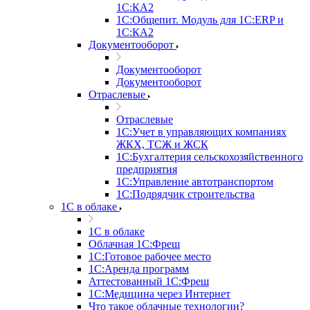
1С:КА2
1С:Общепит. Модуль для 1С:ERP и
1С:КА2
Документооборот
Документооборот
Документооборот
Отраслевые
Отраслевые
1С:Учет в управляющих компаниях
ЖКХ, ТСЖ и ЖСК
1С:Бухгалтерия сельскохозяйственного
предприятия
1С:Управление автотранспортом
1С:Подрядчик строительства
1C в облаке
1C в облаке
Облачная 1С:Фреш
1С:Готовое рабочее место
1C:Аренда программ
Аттестованный 1С:Фреш
1С:Медицина через Интернет
Что такое облачные технологии?