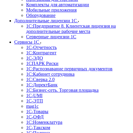
Комплекты для автоматизации
Мобильные приложения
Оборудование
Дополнительные лицензии 1С
1С:Предприятие 8. Клиентская лицензия на
дополнительные рабочие места
Серверные лицензии 1С
Сервисы 1С
1С-Отчетность
1С:Контрагент
1С-ЭДО
1СПАРК Риски
1С:Распознавание первичных документов
1С:Кабинет сотрудника
1С:Сверка 2.0
1С:ДиректБанк
1С:Бизнес-сеть. Торговая площадка
1С-UMI
1С-ЭТП
mag1c
1С-Товары
1С-ОФД
1С:Номенклатура
1С-Такском
1С:Подпись