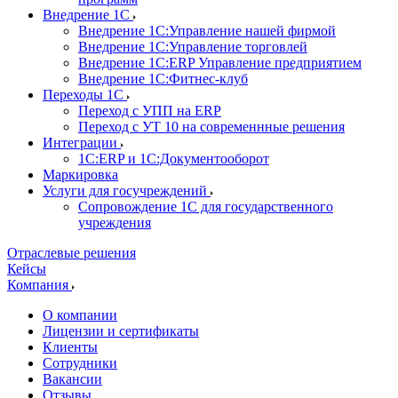
Внедрение 1С
Внедрение 1С:Управление нашей фирмой
Внедрение 1С:Управление торговлей
Внедрение 1С:ERP Управление предприятием
Внедрение 1С:Фитнес-клуб
Переходы 1С
Переход с УПП на ERP
Переход с УТ 10 на современнные решения
Интеграции
1С:ERP и 1С:Документооборот
Маркировка
Услуги для госучреждений
Сопровождение 1С для государственного
учреждения
Отраслевые решения
Кейсы
Компания
О компании
Лицензии и сертификаты
Клиенты
Сотрудники
Вакансии
Отзывы