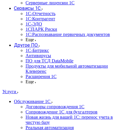
Серверные лицензии 1С
Сервисы 1С
1С-Отчетность
1С:Контрагент
1С-ЭДО
1СПАРК Риски
1С:Распознавание первичных документов
Еще
Другое ПО
1С-Битрикс
Антивирусы
ПО для ТСД DataMobile
Продукты для мобильной автоматизации
Клеверенс
Расширения 1С
Еще
Услуги
Обслуживание 1С
Договоры сопровождения 1С
Сопровождение 1С для бухгалтеров
Новая жизнь для вашей 1С: перенос учета в
чистую базу
Реальная автоматизация