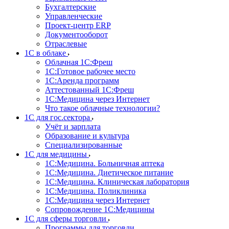
Бухгалтерские
Управленческие
Проект-центр ERP
Документооборот
Отраслевые
1C в облаке
Облачная 1С:Фреш
1С:Готовое рабочее место
1C:Аренда программ
Аттестованный 1С:Фреш
1С:Медицина через Интернет
Что такое облачные технологии?
1С для гос.сектора
Учёт и зарплата
Образование и культура
Специализированные
1С для медицины
1С:Медицина. Больничная аптека
1С:Медицина. Диетическое питание
1С:Медицина. Клиническая лаборатория
1С:Медицина. Поликлиника
1С:Медицина через Интернет
Сопровождение 1С:Медицины
1С для сферы торговли
Программы для торговли