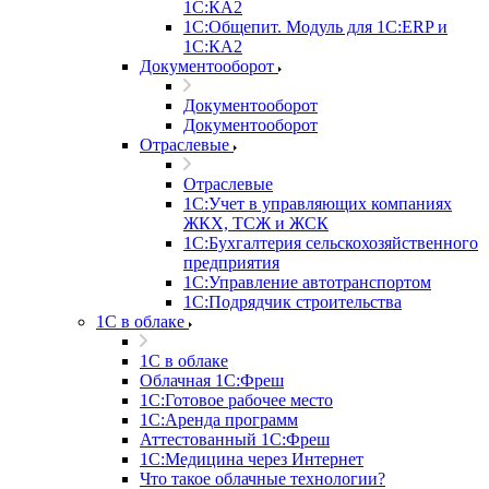
1С:КА2
1С:Общепит. Модуль для 1С:ERP и
1С:КА2
Документооборот
Документооборот
Документооборот
Отраслевые
Отраслевые
1С:Учет в управляющих компаниях
ЖКХ, ТСЖ и ЖСК
1С:Бухгалтерия сельскохозяйственного
предприятия
1С:Управление автотранспортом
1С:Подрядчик строительства
1C в облаке
1C в облаке
Облачная 1С:Фреш
1С:Готовое рабочее место
1C:Аренда программ
Аттестованный 1С:Фреш
1С:Медицина через Интернет
Что такое облачные технологии?