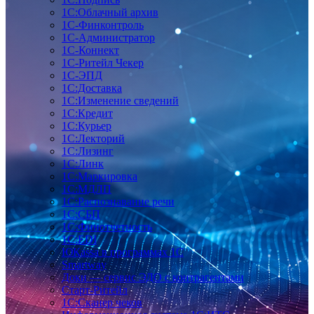
1С:Облачный архив
1С-Финконтроль
1С-Администратор
1С-Коннект
1С-Ритейл Чекер
1С-ЭПД
1С:Доставка
1С:Изменение сведений
1С:Кредит
1С:Курьер
1С:Лекторий
1С:Лизинг
1С:Линк
1С:Маркировка
1С:МДЛП
1С:Распознавание речи
1С:СБП
1С:Финотчетность
1С:EDI
ЮКаssа в программах 1С
Smartway
Доки — сервис ЭДО с контрагентами
Старт-Ритейл
1С:Сканер чеков