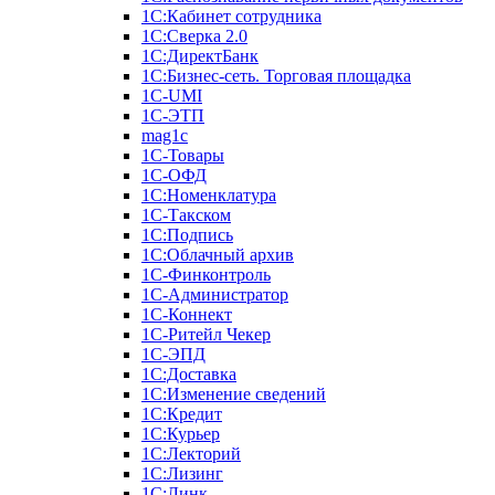
1С:Кабинет сотрудника
1С:Сверка 2.0
1С:ДиректБанк
1С:Бизнес-сеть. Торговая площадка
1С-UMI
1С-ЭТП
mag1c
1С-Товары
1С-ОФД
1С:Номенклатура
1С-Такском
1С:Подпись
1С:Облачный архив
1С-Финконтроль
1С-Администратор
1С-Коннект
1С-Ритейл Чекер
1С-ЭПД
1С:Доставка
1С:Изменение сведений
1С:Кредит
1С:Курьер
1С:Лекторий
1С:Лизинг
1С:Линк