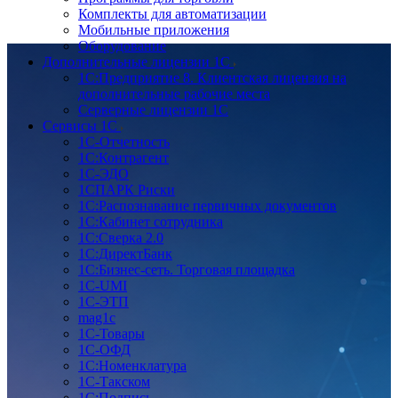
Комплекты для автоматизации
Мобильные приложения
Оборудование
Дополнительные лицензии 1С
1С:Предприятие 8. Клиентская лицензия на
дополнительные рабочие места
Серверные лицензии 1С
Сервисы 1С
1С-Отчетность
1С:Контрагент
1С-ЭДО
1СПАРК Риски
1С:Распознавание первичных документов
1С:Кабинет сотрудника
1С:Сверка 2.0
1С:ДиректБанк
1С:Бизнес-сеть. Торговая площадка
1С-UMI
1С-ЭТП
mag1c
1С-Товары
1С-ОФД
1С:Номенклатура
1С-Такском
1С:Подпись