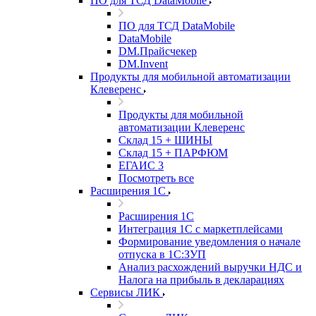
ПО для ТСД DataMobile
ПО для ТСД DataMobile
DataMobile
DM.Прайсчекер
DM.Invent
Продукты для мобильной автоматизации
Клеверенс
Продукты для мобильной
автоматизации Клеверенс
Склад 15 + ШИНЫ
Склад 15 + ПАРФЮМ
ЕГАИС 3
Посмотреть все
Расширения 1С
Расширения 1С
Интеграция 1С с маркетплейсами
Формирование уведомления о начале
отпуска в 1С:ЗУП
Анализ расхождений выручки НДС и
Налога на прибыль в декларациях
Сервисы ЛИК