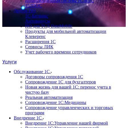
Информационная система 1С:ИТС
152DOC
Другое ПО
1С-Битрикс
Антивирусы
ПО для ТСД DataMobile
Продукты для мобильной автоматизации
Клеверенс
Расширения 1С
Сервисы ЛИК
Учет рабочего времени сотрудников
Услуги
Обслуживание 1С
Договоры сопровождения 1С
Сопровождение 1С для бухгалтеров
Новая жизнь для вашей 1С: перенос учета в
чистую базу
Реальная автоматизация
Сопровождение 1С:Медицины
Сопровождение управленческих и торговых
программ
Внедрение 1С
Внедрение 1С:Управление нашей фирмой