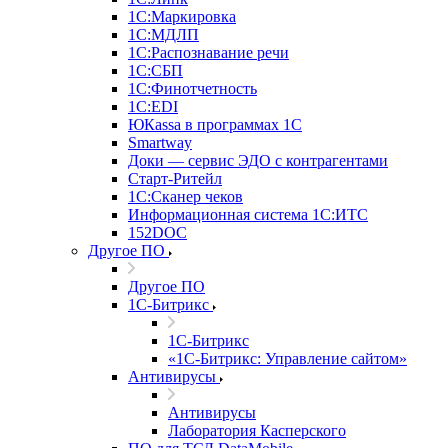
1С:Маркировка
1С:МДЛП
1С:Распознавание речи
1С:СБП
1С:Финотчетность
1С:EDI
ЮКаssа в программах 1С
Smartway
Доки — сервис ЭДО с контрагентами
Старт-Ритейл
1С:Сканер чеков
Информационная система 1С:ИТС
152DOC
Другое ПО
Другое ПО
1С-Битрикс
1С-Битрикс
«1С-Битрикс: Управление сайтом»
Антивирусы
Антивирусы
Лаборатория Касперского