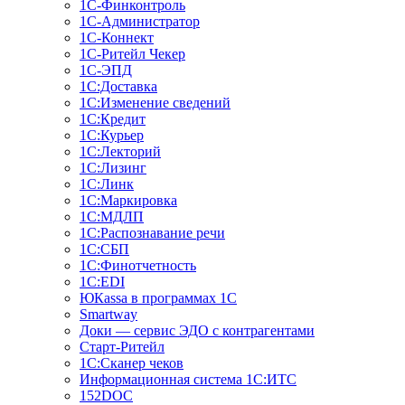
1С-Финконтроль
1С-Администратор
1С-Коннект
1С-Ритейл Чекер
1С-ЭПД
1С:Доставка
1С:Изменение сведений
1С:Кредит
1С:Курьер
1С:Лекторий
1С:Лизинг
1С:Линк
1С:Маркировка
1С:МДЛП
1С:Распознавание речи
1С:СБП
1С:Финотчетность
1С:EDI
ЮКаssа в программах 1С
Smartway
Доки — сервис ЭДО с контрагентами
Старт-Ритейл
1С:Сканер чеков
Информационная система 1С:ИТС
152DOC