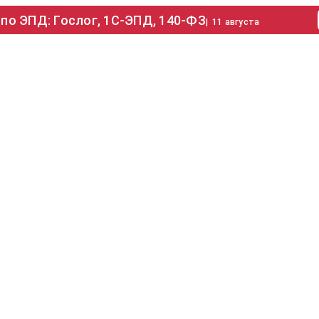
по ЭПД: Гослог, 1С-ЭПД, 140-ФЗ
|
11 августа