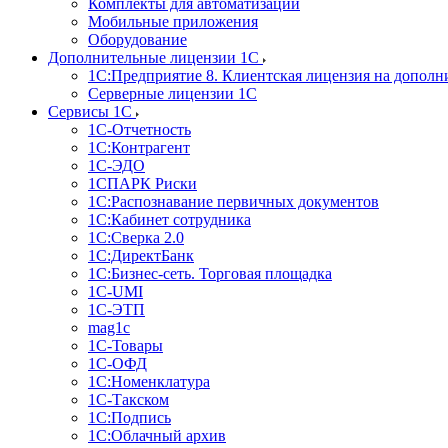
Комплекты для автоматизации
Мобильные приложения
Оборудование
Дополнительные лицензии 1С
1С:Предприятие 8. Клиентская лицензия на дополн
Серверные лицензии 1С
Сервисы 1С
1С-Отчетность
1С:Контрагент
1С-ЭДО
1СПАРК Риски
1С:Распознавание первичных документов
1С:Кабинет сотрудника
1С:Сверка 2.0
1С:ДиректБанк
1С:Бизнес-сеть. Торговая площадка
1С-UMI
1С-ЭТП
mag1c
1С-Товары
1С-ОФД
1С:Номенклатура
1С-Такском
1С:Подпись
1С:Облачный архив