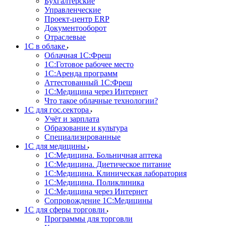
Бухгалтерские
Управленческие
Проект-центр ERP
Документооборот
Отраслевые
1C в облаке
Облачная 1С:Фреш
1С:Готовое рабочее место
1C:Аренда программ
Аттестованный 1С:Фреш
1С:Медицина через Интернет
Что такое облачные технологии?
1С для гос.сектора
Учёт и зарплата
Образование и культура
Специализированные
1С для медицины
1С:Медицина. Больничная аптека
1С:Медицина. Диетическое питание
1С:Медицина. Клиническая лаборатория
1С:Медицина. Поликлиника
1С:Медицина через Интернет
Сопровождение 1С:Медицины
1С для сферы торговли
Программы для торговли