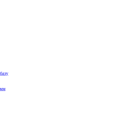
базу
амм