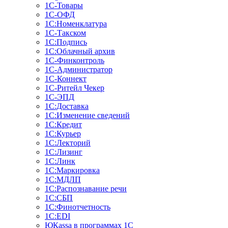
1С-Товары
1С-ОФД
1С:Номенклатура
1С-Такском
1С:Подпись
1С:Облачный архив
1С-Финконтроль
1С-Администратор
1С-Коннект
1С-Ритейл Чекер
1С-ЭПД
1С:Доставка
1С:Изменение сведений
1С:Кредит
1С:Курьер
1С:Лекторий
1С:Лизинг
1С:Линк
1С:Маркировка
1С:МДЛП
1С:Распознавание речи
1С:СБП
1С:Финотчетность
1С:EDI
ЮКаssа в программах 1С