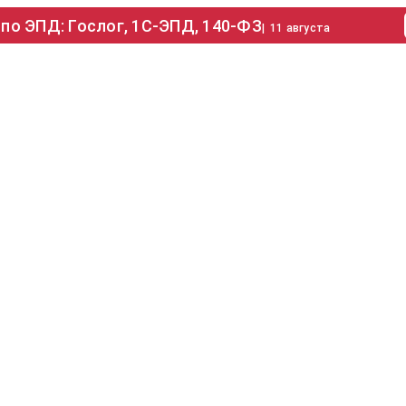
по ЭПД: Гослог, 1С-ЭПД, 140-ФЗ
|
11 августа