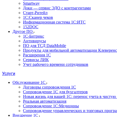
Smartway
Доки — сервис ЭДО с контрагентами
Старт-Ритейл
1С:Сканер чеков
Информационная система 1С:ИТС
152DOC
Другое ПО
1С-Битрикс
Антивирусы
ПО для ТСД DataMobile
Продукты для мобильной автоматизации Клеверенс
Расширения 1С
Сервисы ЛИК
Учет рабочего времени сотрудников
Услуги
Обслуживание 1С
Договоры сопровождения 1С
Сопровождение 1С для бухгалтеров
Новая жизнь для вашей 1С: перенос учета в чистую 
Реальная автоматизация
Сопровождение 1С:Медицины
Сопровождение управленческих и торговых прогр
Внедрение 1С