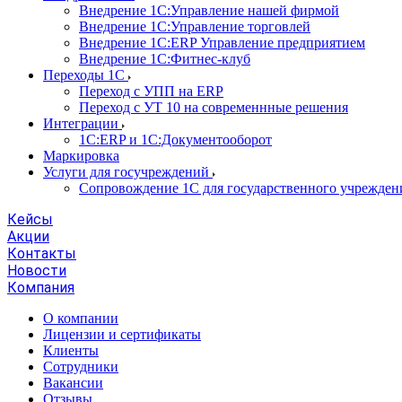
Внедрение 1С:Управление нашей фирмой
Внедрение 1С:Управление торговлей
Внедрение 1С:ERP Управление предприятием
Внедрение 1С:Фитнес-клуб
Переходы 1С
Переход с УПП на ERP
Переход с УТ 10 на современнные решения
Интеграции
1С:ERP и 1С:Документооборот
Маркировка
Услуги для госучреждений
Сопровождение 1С для государственного учрежден
Кейсы
Акции
Контакты
Новости
Компания
О компании
Лицензии и сертификаты
Клиенты
Сотрудники
Вакансии
Отзывы