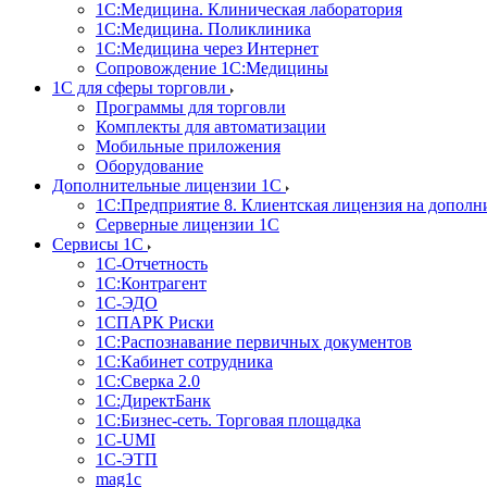
1С:Медицина. Клиническая лаборатория
1С:Медицина. Поликлиника
1С:Медицина через Интернет
Сопровождение 1С:Медицины
1С для сферы торговли
Программы для торговли
Комплекты для автоматизации
Мобильные приложения
Оборудование
Дополнительные лицензии 1С
1С:Предприятие 8. Клиентская лицензия на дополн
Серверные лицензии 1С
Сервисы 1С
1С-Отчетность
1С:Контрагент
1С-ЭДО
1СПАРК Риски
1С:Распознавание первичных документов
1С:Кабинет сотрудника
1С:Сверка 2.0
1С:ДиректБанк
1С:Бизнес-сеть. Торговая площадка
1С-UMI
1С-ЭТП
mag1c