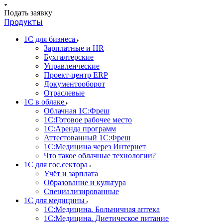
Подать заявку
Продукты
1С для бизнеса
Зарплатные и HR
Бухгалтерские
Управленческие
Проект-центр ERP
Документооборот
Отраслевые
1C в облаке
Облачная 1С:Фреш
1С:Готовое рабочее место
1C:Аренда программ
Аттестованный 1С:Фреш
1С:Медицина через Интернет
Что такое облачные технологии?
1С для гос.сектора
Учёт и зарплата
Образование и культура
Специализированные
1С для медицины
1С:Медицина. Больничная аптека
1С:Медицина. Диетическое питание