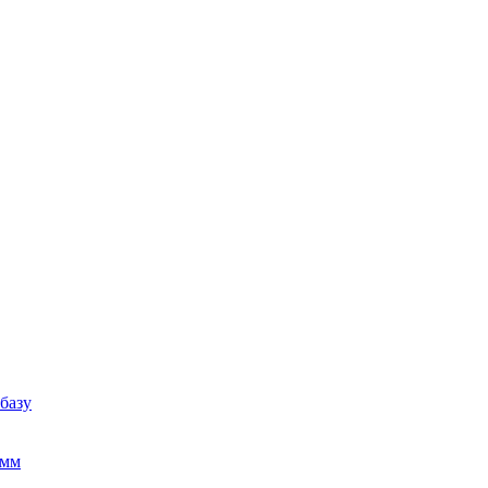
базу
амм