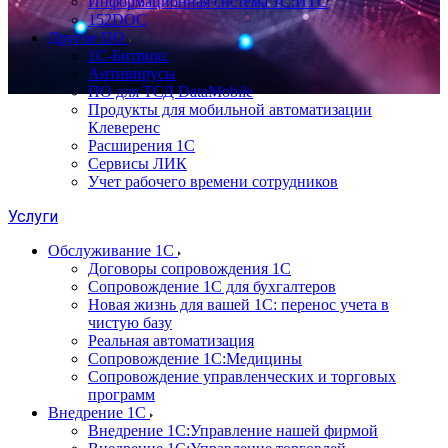
Информационная система 1С:ИТС
152DOC
Другое ПО
1С-Битрикс
Антивирусы
ПО для ТСД DataMobile
Продукты для мобильной автоматизации
Клеверенс
Расширения 1С
Сервисы ЛИК
Учет рабочего времени сотрудников
Услуги
Обслуживание 1С
Договоры сопровождения 1С
Сопровождение 1С для бухгалтеров
Новая жизнь для вашей 1С: перенос учета в
чистую базу
Реальная автоматизация
Сопровождение 1С:Медицины
Сопровождение управленческих и торговых
программ
Внедрение 1С
Внедрение 1С:Управление нашей фирмой