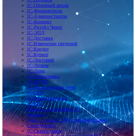
1С:Облачный архив
1С-Финконтроль
1С-Администратор
1С-Коннект
1С-Ритейл Чекер
1С-ЭПД
1С:Доставка
1С:Изменение сведений
1С:Кредит
1С:Курьер
1С:Лекторий
1С:Лизинг
1С:Линк
1С:Маркировка
1С:МДЛП
1С:Распознавание речи
1С:СБП
1С:Финотчетность
1С:EDI
ЮКаssа в программах 1С
Smartway
Доки — сервис ЭДО с контрагентами
Старт-Ритейл
1С:Сканер чеков