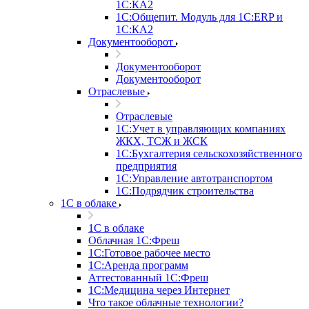
1С:КА2
1С:Общепит. Модуль для 1С:ERP и
1С:КА2
Документооборот
Документооборот
Документооборот
Отраслевые
Отраслевые
1С:Учет в управляющих компаниях
ЖКХ, ТСЖ и ЖСК
1С:Бухгалтерия сельскохозяйственного
предприятия
1С:Управление автотранспортом
1С:Подрядчик строительства
1C в облаке
1C в облаке
Облачная 1С:Фреш
1С:Готовое рабочее место
1C:Аренда программ
Аттестованный 1С:Фреш
1С:Медицина через Интернет
Что такое облачные технологии?