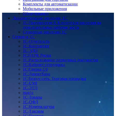
Комплекты для автоматизации
Мобильные приложения
Оборудование
Дополнительные лицензии 1С
1С:Предприятие 8. Клиентская лицензия на
дополнительные рабочие места
Серверные лицензии 1С
Сервисы 1С
1С-Отчетность
1С:Контрагент
1С-ЭДО
1СПАРК Риски
1С:Распознавание первичных документов
1С:Кабинет сотрудника
1С:Сверка 2.0
1С:ДиректБанк
1С:Бизнес-сеть. Торговая площадка
1С-UMI
1С-ЭТП
mag1c
1С-Товары
1С-ОФД
1С:Номенклатура
1С-Такском
1С:Подпись