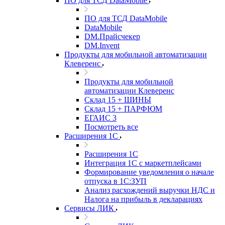
ПО для ТСД DataMobile
ПО для ТСД DataMobile
DataMobile
DM.Прайсчекер
DM.Invent
Продукты для мобильной автоматизации
Клеверенс
Продукты для мобильной
автоматизации Клеверенс
Склад 15 + ШИНЫ
Склад 15 + ПАРФЮМ
ЕГАИС 3
Посмотреть все
Расширения 1С
Расширения 1С
Интеграция 1С с маркетплейсами
Формирование уведомления о начале
отпуска в 1С:ЗУП
Анализ расхождений выручки НДС и
Налога на прибыль в декларациях
Сервисы ЛИК