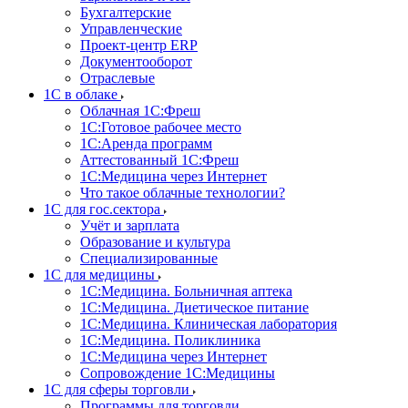
Бухгалтерские
Управленческие
Проект-центр ERP
Документооборот
Отраслевые
1C в облаке
Облачная 1С:Фреш
1С:Готовое рабочее место
1C:Аренда программ
Аттестованный 1С:Фреш
1С:Медицина через Интернет
Что такое облачные технологии?
1С для гос.сектора
Учёт и зарплата
Образование и культура
Специализированные
1С для медицины
1С:Медицина. Больничная аптека
1С:Медицина. Диетическое питание
1С:Медицина. Клиническая лаборатория
1С:Медицина. Поликлиника
1С:Медицина через Интернет
Сопровождение 1С:Медицины
1С для сферы торговли
Программы для торговли