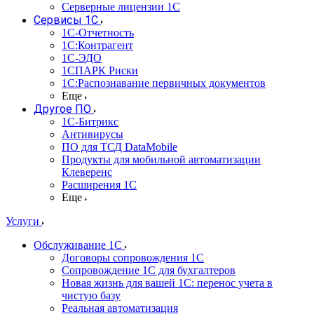
Серверные лицензии 1С
Сервисы 1С
1С-Отчетность
1С:Контрагент
1С-ЭДО
1СПАРК Риски
1С:Распознавание первичных документов
Еще
Другое ПО
1С-Битрикс
Антивирусы
ПО для ТСД DataMobile
Продукты для мобильной автоматизации
Клеверенс
Расширения 1С
Еще
Услуги
Обслуживание 1С
Договоры сопровождения 1С
Сопровождение 1С для бухгалтеров
Новая жизнь для вашей 1С: перенос учета в
чистую базу
Реальная автоматизация