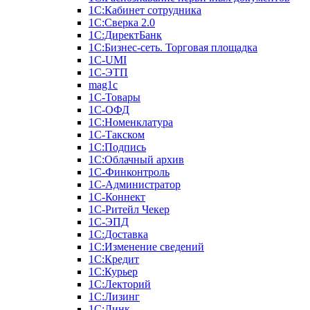
1С:Кабинет сотрудника
1С:Сверка 2.0
1С:ДиректБанк
1С:Бизнес-сеть. Торговая площадка
1С-UMI
1С-ЭТП
mag1c
1С-Товары
1С-ОФД
1С:Номенклатура
1С-Такском
1С:Подпись
1С:Облачный архив
1С-Финконтроль
1С-Администратор
1С-Коннект
1С-Ритейл Чекер
1С-ЭПД
1С:Доставка
1С:Изменение сведений
1С:Кредит
1С:Курьер
1С:Лекторий
1С:Лизинг
1С:Линк