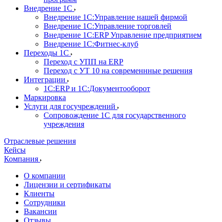
Внедрение 1С
Внедрение 1С:Управление нашей фирмой
Внедрение 1С:Управление торговлей
Внедрение 1С:ERP Управление предприятием
Внедрение 1С:Фитнес-клуб
Переходы 1С
Переход с УПП на ERP
Переход с УТ 10 на современнные решения
Интеграции
1С:ERP и 1С:Документооборот
Маркировка
Услуги для госучреждений
Сопровождение 1С для государственного
учреждения
Отраслевые решения
Кейсы
Компания
О компании
Лицензии и сертификаты
Клиенты
Сотрудники
Вакансии
Отзывы