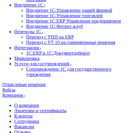
Внедрение 1С
Внедрение 1С:Управление нашей фирмой
Внедрение 1С:Управление торговлей
Внедрение 1С:ERP Управление предприятием
Внедрение 1С:Фитнес-клуб
Переходы 1С
Переход с УПП на ERP
Переход с УТ 10 на современнные решения
Интеграции
1С:ERP и 1С:Документооборот
Маркировка
Услуги для госучреждений
Сопровождение 1С для государственного
учреждения
Отраслевые решения
Кейсы
Компания
О компании
Лицензии и сертификаты
Клиенты
Сотрудники
Вакансии
Отзывы