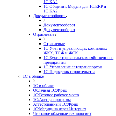
1С:КА2
1С:Общепит. Модуль для 1С:ERP и
1С:КА2
Документооборот
Документооборот
Документооборот
Отраслевые
Отраслевые
1С:Учет в управляющих компаниях
ЖКХ, ТСЖ и ЖСК
1С:Бухгалтерия сельскохозяйственного
предприятия
1С:Управление автотранспортом
1С:Подрядчик строительства
1C в облаке
1C в облаке
Облачная 1С:Фреш
1С:Готовое рабочее место
1C:Аренда программ
Аттестованный 1С:Фреш
1С:Медицина через Интернет
Что такое облачные технологии?