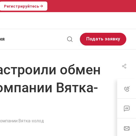
Регистрируйтесь
ия
Подать заявку
астроили обмен
омпании Вятка-
компании Вятка-холод