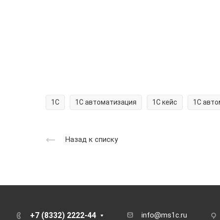
1С
1С автоматизация
1С кейс
1С авто
Назад к списку
+7 (8332) 2222-44
info@ms1c.ru