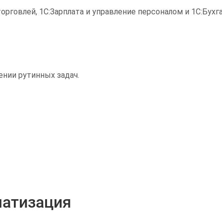
рговлей, 1С:Зарплата и управление персоналом и 1С:Бухг
нии рутинных задач.
матизация