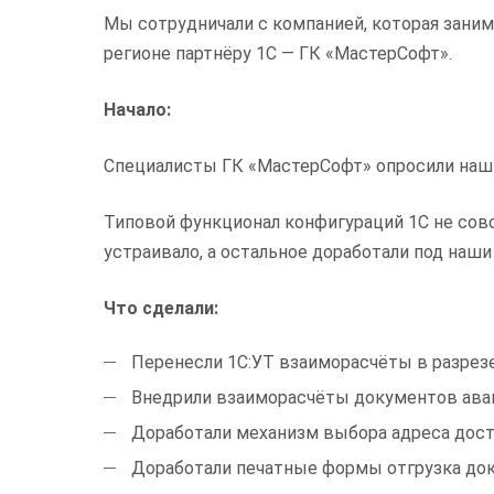
Мы сотрудничали с компанией, которая заним
регионе партнёру 1С — ГК «МастерСофт».
Начало:
Специалисты ГК «МастерСофт» опросили наши
Типовой функционал конфигураций 1С не совс
устраивало, а остальное доработали под на
Что сделали:
Перенесли 1С:УТ взаиморасчёты в разрезе
Внедрили взаиморасчёты документов аван
Доработали механизм выбора адреса дост
Доработали печатные формы отгрузка до