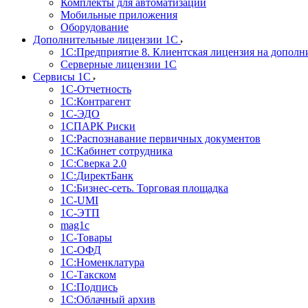
Комплекты для автоматизации
Мобильные приложения
Оборудование
Дополнительные лицензии 1С
1С:Предприятие 8. Клиентская лицензия на дополн
Серверные лицензии 1С
Сервисы 1С
1С-Отчетность
1С:Контрагент
1С-ЭДО
1СПАРК Риски
1С:Распознавание первичных документов
1С:Кабинет сотрудника
1С:Сверка 2.0
1С:ДиректБанк
1С:Бизнес-сеть. Торговая площадка
1С-UMI
1С-ЭТП
mag1c
1С-Товары
1С-ОФД
1С:Номенклатура
1С-Такском
1С:Подпись
1С:Облачный архив