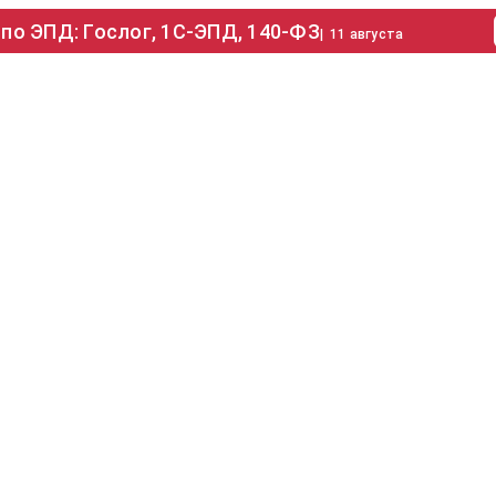
по ЭПД: Гослог, 1С-ЭПД, 140-ФЗ
|
11 августа