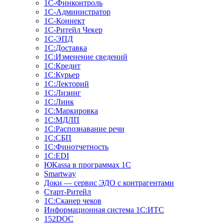
1С-Финконтроль
1С-Администратор
1С-Коннект
1С-Ритейл Чекер
1С-ЭПД
1С:Доставка
1С:Изменение сведений
1С:Кредит
1С:Курьер
1С:Лекторий
1С:Лизинг
1С:Линк
1С:Маркировка
1С:МДЛП
1С:Распознавание речи
1С:СБП
1С:Финотчетность
1С:EDI
ЮКаssа в программах 1С
Smartway
Доки — сервис ЭДО с контрагентами
Старт-Ритейл
1С:Сканер чеков
Информационная система 1С:ИТС
152DOC