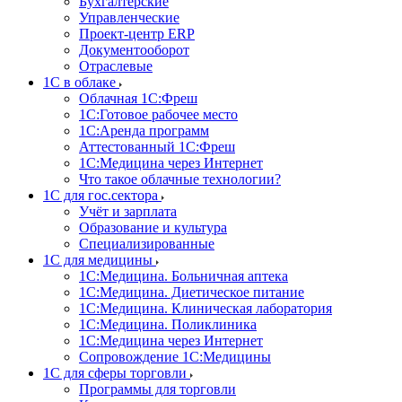
Бухгалтерские
Управленческие
Проект-центр ERP
Документооборот
Отраслевые
1C в облаке
Облачная 1С:Фреш
1С:Готовое рабочее место
1C:Аренда программ
Аттестованный 1С:Фреш
1С:Медицина через Интернет
Что такое облачные технологии?
1С для гос.сектора
Учёт и зарплата
Образование и культура
Специализированные
1С для медицины
1С:Медицина. Больничная аптека
1С:Медицина. Диетическое питание
1С:Медицина. Клиническая лаборатория
1С:Медицина. Поликлиника
1С:Медицина через Интернет
Сопровождение 1С:Медицины
1С для сферы торговли
Программы для торговли