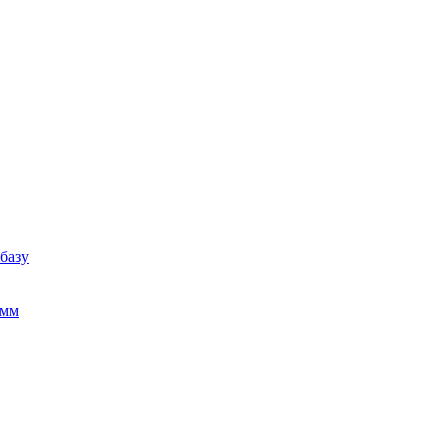
базу
амм