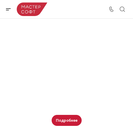
1С:Горнодобывающая промышленность 2.
Модуль для 1С:ERP
Продукт предназначен для расширения функциональных
возможностей типовых конфигураций «ERP. Управление
холдингом» и «ERP Управление предприятием» в части
автоматизации оперативного, управленческого,
регламентированного учета и планирования деятельности
горнодобывающих предприятий, осуществляющих
Подробнее
геологоразведку, добычу, переработку и отгрузку полезных