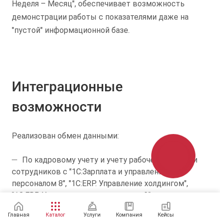
Неделя – Месяц", обеспечивает возможность
демонстрации работы с показателями даже на
"пустой" информационной базе.
Интеграционные
возможности
Реализован обмен данными:
По кадровому учету и учету рабочего времени
сотрудников с "1С:Зарплата и управление
персоналом 8", "1С:ERP. Управление холдингом",
"1С:ERP Управление предприятием 2" и
отраслевыми ERP-решениями на ее основе. В
Главная
Каталог
Услуги
Компания
Кейсы
поставку продукта включены внешние обработки