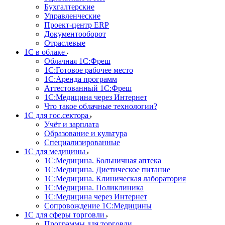
Бухгалтерские
Управленческие
Проект-центр ERP
Документооборот
Отраслевые
1C в облаке
Облачная 1С:Фреш
1С:Готовое рабочее место
1C:Аренда программ
Аттестованный 1С:Фреш
1С:Медицина через Интернет
Что такое облачные технологии?
1С для гос.сектора
Учёт и зарплата
Образование и культура
Специализированные
1С для медицины
1С:Медицина. Больничная аптека
1С:Медицина. Диетическое питание
1С:Медицина. Клиническая лаборатория
1С:Медицина. Поликлиника
1С:Медицина через Интернет
Сопровождение 1С:Медицины
1С для сферы торговли
Программы для торговли