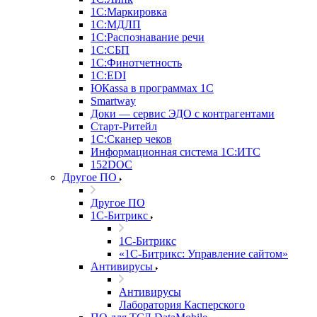
1С:Маркировка
1С:МДЛП
1С:Распознавание речи
1С:СБП
1С:Финотчетность
1С:EDI
ЮКаssа в программах 1С
Smartway
Доки — сервис ЭДО с контрагентами
Старт-Ритейл
1С:Сканер чеков
Информационная система 1С:ИТС
152DOC
Другое ПО
Другое ПО
1С-Битрикс
1С-Битрикс
«1С-Битрикс: Управление сайтом»
Антивирусы
Антивирусы
Лаборатория Касперского