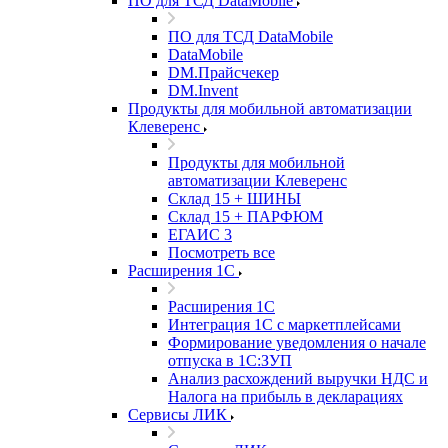
ПО для ТСД DataMobile
ПО для ТСД DataMobile
DataMobile
DM.Прайсчекер
DM.Invent
Продукты для мобильной автоматизации
Клеверенс
Продукты для мобильной
автоматизации Клеверенс
Склад 15 + ШИНЫ
Склад 15 + ПАРФЮМ
ЕГАИС 3
Посмотреть все
Расширения 1С
Расширения 1С
Интеграция 1С с маркетплейсами
Формирование уведомления о начале
отпуска в 1С:ЗУП
Анализ расхождений выручки НДС и
Налога на прибыль в декларациях
Сервисы ЛИК