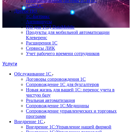
Информационная система 1С:ИТС
152DOC
Другое ПО
1С-Битрикс
Антивирусы
ПО для ТСД DataMobile
Продукты для мобильной автоматизации
Клеверенс
Расширения 1С
Сервисы ЛИК
Учет рабочего времени сотрудников
Услуги
Обслуживание 1С
Договоры сопровождения 1С
Сопровождение 1С для бухгалтеров
Новая жизнь для вашей 1С: перенос учета в
чистую базу
Реальная автоматизация
Сопровождение 1С:Медицины
Сопровождение управленческих и торговых
программ
Внедрение 1С
Внедрение 1С:Управление нашей фирмой