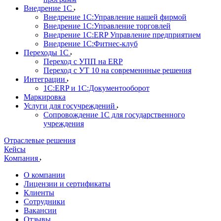
Внедрение 1С
Внедрение 1С:Управление нашей фирмой
Внедрение 1С:Управление торговлей
Внедрение 1С:ERP Управление предприятием
Внедрение 1С:Фитнес-клуб
Переходы 1С
Переход с УПП на ERP
Переход с УТ 10 на современнные решения
Интеграции
1С:ERP и 1С:Документооборот
Маркировка
Услуги для госучреждений
Сопровождение 1С для государственного
учреждения
Отраслевые решения
Кейсы
Компания
О компании
Лицензии и сертификаты
Клиенты
Сотрудники
Вакансии
Отзывы