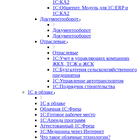
1С:КА2
1С:Общепит. Модуль для 1С:ERP и
1С:КА2
Документооборот
Документооборот
Документооборот
Отраслевые
Отраслевые
1С:Учет в управляющих компаниях
ЖКХ, ТСЖ и ЖСК
1С:Бухгалтерия сельскохозяйственного
предприятия
1С:Управление автотранспортом
1С:Подрядчик строительства
1C в облаке
1C в облаке
Облачная 1С:Фреш
1С:Готовое рабочее место
1C:Аренда программ
Аттестованный 1С:Фреш
1С:Медицина через Интернет
Что такое облачные технологии?