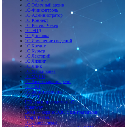
1С:Облачный архив
1С-Финконтроль
1С-Администратор
1С-Коннект
1С-Ритейл Чекер
1С-ЭПД
1С:Доставка
1С:Изменение сведений
1С:Кредит
1С:Курьер
1С:Лекторий
1С:Лизинг
1С:Линк
1С:Маркировка
1С:МДЛП
1С:Распознавание речи
1С:СБП
1С:Финотчетность
1С:EDI
ЮКаssа в программах 1С
Smartway
Доки — сервис ЭДО с контрагентами
Старт-Ритейл
1С:Сканер чеков