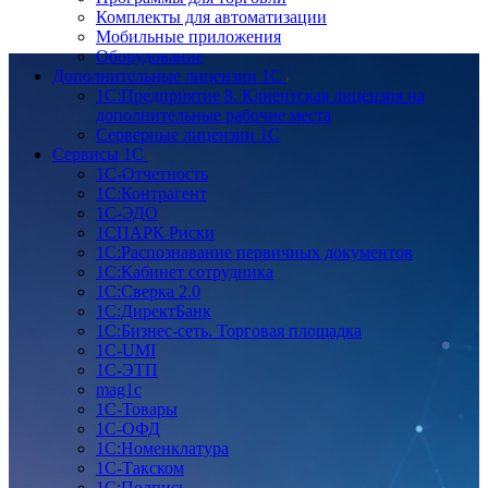
Комплекты для автоматизации
Мобильные приложения
Оборудование
Дополнительные лицензии 1С
1С:Предприятие 8. Клиентская лицензия на
дополнительные рабочие места
Серверные лицензии 1С
Сервисы 1С
1С-Отчетность
1С:Контрагент
1С-ЭДО
1СПАРК Риски
1С:Распознавание первичных документов
1С:Кабинет сотрудника
1С:Сверка 2.0
1С:ДиректБанк
1С:Бизнес-сеть. Торговая площадка
1С-UMI
1С-ЭТП
mag1c
1С-Товары
1С-ОФД
1С:Номенклатура
1С-Такском
1С:Подпись