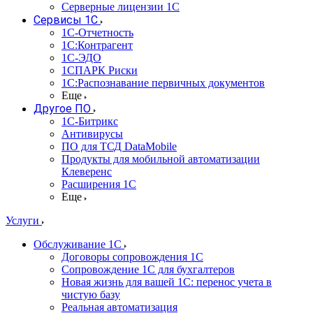
Серверные лицензии 1С
Сервисы 1С
1С-Отчетность
1С:Контрагент
1С-ЭДО
1СПАРК Риски
1С:Распознавание первичных документов
Еще
Другое ПО
1С-Битрикс
Антивирусы
ПО для ТСД DataMobile
Продукты для мобильной автоматизации
Клеверенс
Расширения 1С
Еще
Услуги
Обслуживание 1С
Договоры сопровождения 1С
Сопровождение 1С для бухгалтеров
Новая жизнь для вашей 1С: перенос учета в
чистую базу
Реальная автоматизация