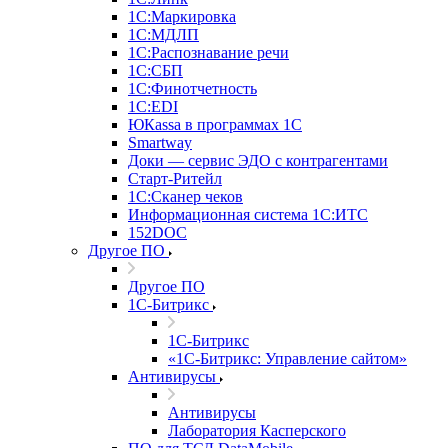
1С:Маркировка
1С:МДЛП
1С:Распознавание речи
1С:СБП
1С:Финотчетность
1С:EDI
ЮКаssа в программах 1С
Smartway
Доки — сервис ЭДО с контрагентами
Старт-Ритейл
1С:Сканер чеков
Информационная система 1С:ИТС
152DOC
Другое ПО
Другое ПО
1С-Битрикс
1С-Битрикс
«1С-Битрикс: Управление сайтом»
Антивирусы
Антивирусы
Лаборатория Касперского