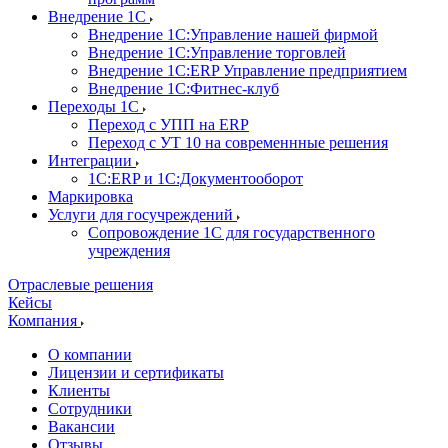
Внедрение 1С
Внедрение 1С:Управление нашей фирмой
Внедрение 1С:Управление торговлей
Внедрение 1С:ERP Управление предприятием
Внедрение 1С:Фитнес-клуб
Переходы 1С
Переход с УПП на ERP
Переход с УТ 10 на современнные решения
Интеграции
1С:ERP и 1С:Документооборот
Маркировка
Услуги для госучреждений
Сопровождение 1С для государственного
учреждения
Отраслевые решения
Кейсы
Компания
О компании
Лицензии и сертификаты
Клиенты
Сотрудники
Вакансии
Отзывы