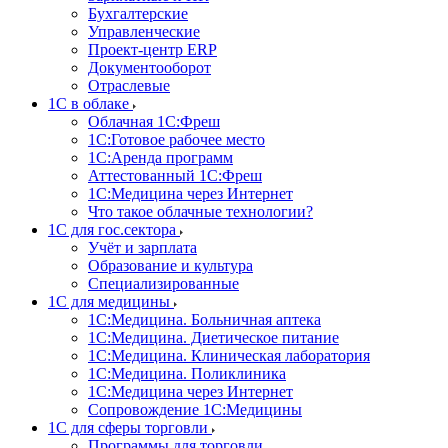
Бухгалтерские
Управленческие
Проект-центр ERP
Документооборот
Отраслевые
1C в облаке
Облачная 1С:Фреш
1С:Готовое рабочее место
1C:Аренда программ
Аттестованный 1С:Фреш
1С:Медицина через Интернет
Что такое облачные технологии?
1С для гос.сектора
Учёт и зарплата
Образование и культура
Специализированные
1С для медицины
1С:Медицина. Больничная аптека
1С:Медицина. Диетическое питание
1С:Медицина. Клиническая лаборатория
1С:Медицина. Поликлиника
1С:Медицина через Интернет
Сопровождение 1С:Медицины
1С для сферы торговли
Программы для торговли