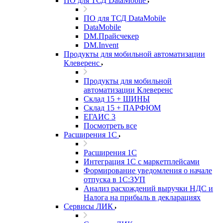
ПО для ТСД DataMobile
ПО для ТСД DataMobile
DataMobile
DM.Прайсчекер
DM.Invent
Продукты для мобильной автоматизации
Клеверенс
Продукты для мобильной
автоматизации Клеверенс
Склад 15 + ШИНЫ
Склад 15 + ПАРФЮМ
ЕГАИС 3
Посмотреть все
Расширения 1С
Расширения 1С
Интеграция 1С с маркетплейсами
Формирование уведомления о начале
отпуска в 1С:ЗУП
Анализ расхождений выручки НДС и
Налога на прибыль в декларациях
Сервисы ЛИК