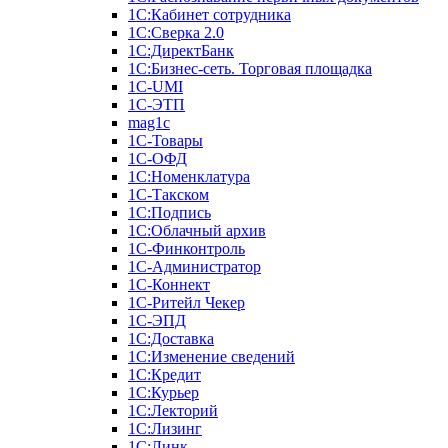
1С:Кабинет сотрудника
1С:Сверка 2.0
1С:ДиректБанк
1С:Бизнес-сеть. Торговая площадка
1С-UMI
1С-ЭТП
mag1c
1С-Товары
1С-ОФД
1С:Номенклатура
1С-Такском
1С:Подпись
1С:Облачный архив
1С-Финконтроль
1С-Администратор
1С-Коннект
1С-Ритейл Чекер
1С-ЭПД
1С:Доставка
1С:Изменение сведений
1С:Кредит
1С:Курьер
1С:Лекторий
1С:Лизинг
1С:Линк