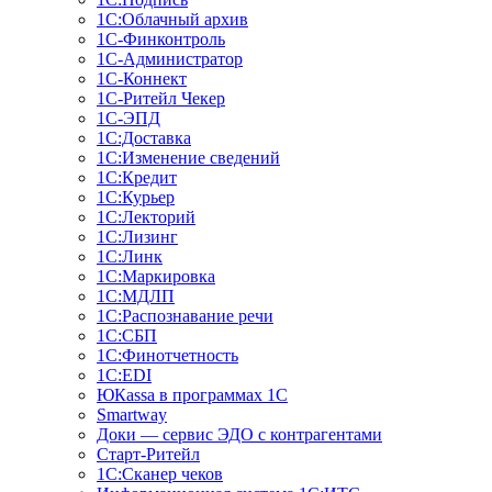
1С:Облачный архив
1С-Финконтроль
1С-Администратор
1С-Коннект
1С-Ритейл Чекер
1С-ЭПД
1С:Доставка
1С:Изменение сведений
1С:Кредит
1С:Курьер
1С:Лекторий
1С:Лизинг
1С:Линк
1С:Маркировка
1С:МДЛП
1С:Распознавание речи
1С:СБП
1С:Финотчетность
1С:EDI
ЮКаssа в программах 1С
Smartway
Доки — сервис ЭДО с контрагентами
Старт-Ритейл
1С:Сканер чеков