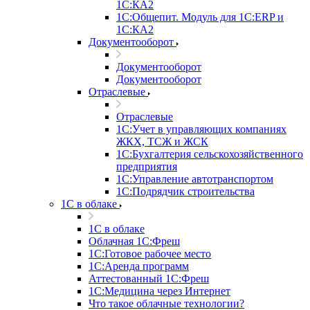
1С:КА2
1С:Общепит. Модуль для 1С:ERP и
1С:КА2
Документооборот
Документооборот
Документооборот
Отраслевые
Отраслевые
1С:Учет в управляющих компаниях
ЖКХ, ТСЖ и ЖСК
1С:Бухгалтерия сельскохозяйственного
предприятия
1С:Управление автотранспортом
1С:Подрядчик строительства
1C в облаке
1C в облаке
Облачная 1С:Фреш
1С:Готовое рабочее место
1C:Аренда программ
Аттестованный 1С:Фреш
1С:Медицина через Интернет
Что такое облачные технологии?