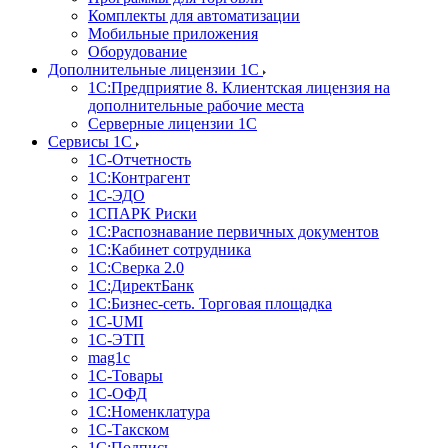
Комплекты для автоматизации
Мобильные приложения
Оборудование
Дополнительные лицензии 1С
1С:Предприятие 8. Клиентская лицензия на
дополнительные рабочие места
Серверные лицензии 1С
Сервисы 1С
1С-Отчетность
1С:Контрагент
1С-ЭДО
1СПАРК Риски
1С:Распознавание первичных документов
1С:Кабинет сотрудника
1С:Сверка 2.0
1С:ДиректБанк
1С:Бизнес-сеть. Торговая площадка
1С-UMI
1С-ЭТП
mag1c
1С-Товары
1С-ОФД
1С:Номенклатура
1С-Такском
1С:Подпись