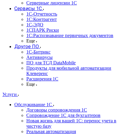
Серверные лицензии 1С
Сервисы 1С
1С-Отчетность
1С:Контрагент
1С-ЭДО
1СПАРК Риски
1С:Распознавание первичных документов
Еще
Другое ПО
1С-Битрикс
Антивирусы
ПО для ТСД DataMobile
Продукты для мобильной автоматизации
Клеверенс
Расширения 1С
Еще
Услуги
Обслуживание 1С
Договоры сопровождения 1С
Сопровождение 1С для бухгалтеров
Новая жизнь для вашей 1С: перенос учета в
чистую базу
Реальная автоматизация