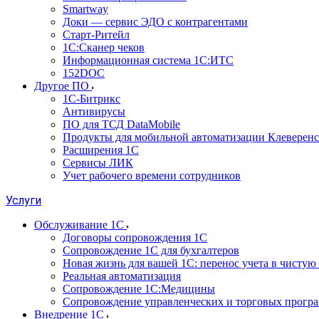
Smartway
Доки — сервис ЭДО с контрагентами
Старт-Ритейл
1С:Сканер чеков
Информационная система 1С:ИТС
152DOC
Другое ПО
1С-Битрикс
Антивирусы
ПО для ТСД DataMobile
Продукты для мобильной автоматизации Клеверенс
Расширения 1С
Сервисы ЛИК
Учет рабочего времени сотрудников
Услуги
Обслуживание 1С
Договоры сопровождения 1С
Сопровождение 1С для бухгалтеров
Новая жизнь для вашей 1С: перенос учета в чистую 
Реальная автоматизация
Сопровождение 1С:Медицины
Сопровождение управленческих и торговых прогр
Внедрение 1С