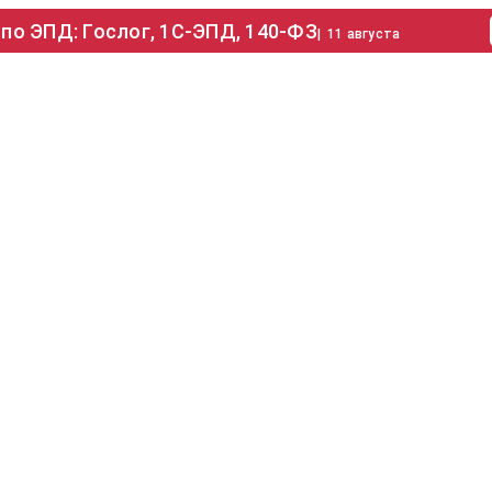
по ЭПД: Гослог, 1С-ЭПД, 140-ФЗ
|
11 августа