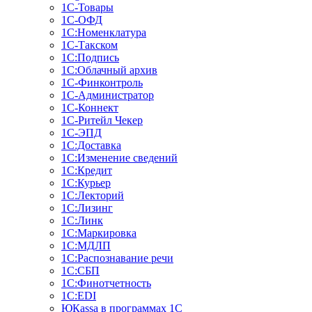
1С-Товары
1С-ОФД
1С:Номенклатура
1С-Такском
1С:Подпись
1С:Облачный архив
1С-Финконтроль
1С-Администратор
1С-Коннект
1С-Ритейл Чекер
1С-ЭПД
1С:Доставка
1С:Изменение сведений
1С:Кредит
1С:Курьер
1С:Лекторий
1С:Лизинг
1С:Линк
1С:Маркировка
1С:МДЛП
1С:Распознавание речи
1С:СБП
1С:Финотчетность
1С:EDI
ЮКаssа в программах 1С