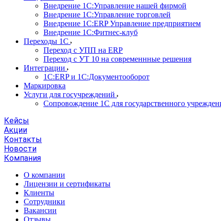
Внедрение 1С:Управление нашей фирмой
Внедрение 1С:Управление торговлей
Внедрение 1С:ERP Управление предприятием
Внедрение 1С:Фитнес-клуб
Переходы 1С
Переход с УПП на ERP
Переход с УТ 10 на современнные решения
Интеграции
1С:ERP и 1С:Документооборот
Маркировка
Услуги для госучреждений
Сопровождение 1С для государственного учрежден
Кейсы
Акции
Контакты
Новости
Компания
О компании
Лицензии и сертификаты
Клиенты
Сотрудники
Вакансии
Отзывы