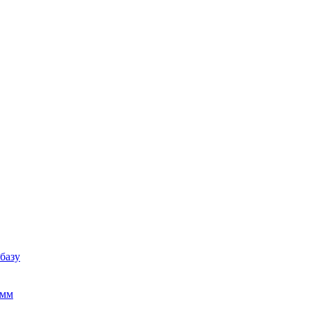
базу
амм