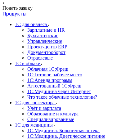
Подать заявку
Продукты
1С для бизнеса
Зарплатные и HR
Бухгалтерские
Управленческие
Проект-центр ERP
Документооборот
Отраслевые
1C в облаке
Облачная 1С:Фреш
1С:Готовое рабочее место
1C:Аренда программ
Аттестованный 1С:Фреш
1С:Медицина через Интернет
Что такое облачные технологии?
1С для гос.сектора
Учёт и зарплата
Образование и культура
Специализированные
1С для медицины
1С:Медицина. Больничная аптека
1С:Медицина. Диетическое питание