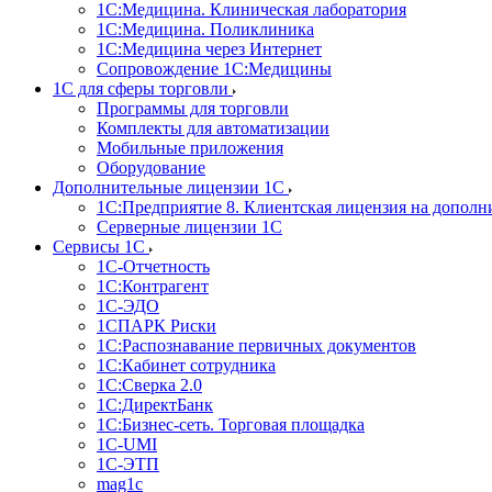
1С:Медицина. Клиническая лаборатория
1С:Медицина. Поликлиника
1С:Медицина через Интернет
Сопровождение 1С:Медицины
1С для сферы торговли
Программы для торговли
Комплекты для автоматизации
Мобильные приложения
Оборудование
Дополнительные лицензии 1С
1С:Предприятие 8. Клиентская лицензия на дополн
Серверные лицензии 1С
Сервисы 1С
1С-Отчетность
1С:Контрагент
1С-ЭДО
1СПАРК Риски
1С:Распознавание первичных документов
1С:Кабинет сотрудника
1С:Сверка 2.0
1С:ДиректБанк
1С:Бизнес-сеть. Торговая площадка
1С-UMI
1С-ЭТП
mag1c